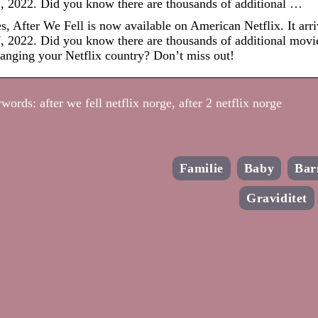
, 2022. Did you know there are thousands of additional …
s, After We Fell is now available on American Netflix. It arr
, 2022. Did you know there are thousands of additional mov
anging your Netflix country? Don’t miss out!
ords: after we fell netflix norge, after 2 netflix norge
Familie
Baby
Bar
Graviditet