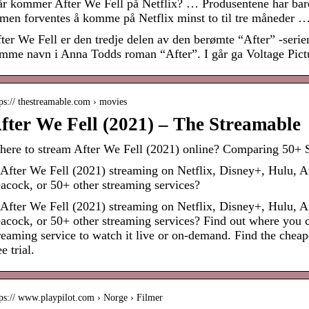
r kommer After We Fell på Netflix? … Produsentene har bare a
lmen forventes å komme på Netflix minst to til tre måneder 
ter We Fell er den tredje delen av den berømte “After” -seri
mme navn i Anna Todds roman “After”. I går ga Voltage Pict
ps:// thestreamable.com › movies
fter We Fell (2021) – The Streamable
ere to stream After We Fell (2021) online? Comparing 50+ 
 After We Fell (2021) streaming on Netflix, Disney+, Hulu
acock, or 50+ other streaming services?
 After We Fell (2021) streaming on Netflix, Disney+, Hulu
acock, or 50+ other streaming services? Find out where you ca
reaming service to watch it live or on-demand. Find the cheap
ee trial.
tps:// www.playpilot.com › Norge › Filmer