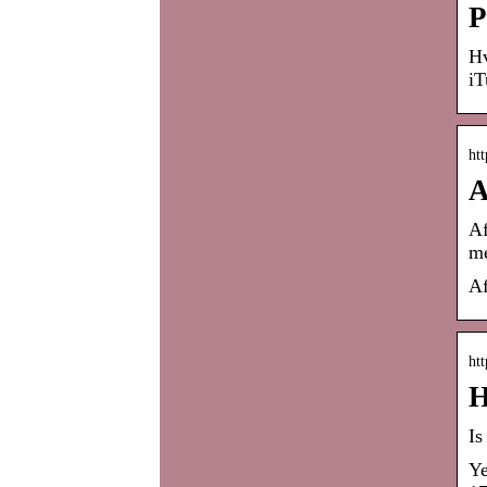
P
Hv
iT
ht
A
Af
me
Af
htt
H
Is
Ye