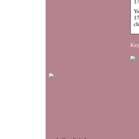
17
Ye
17
ch
Keyw