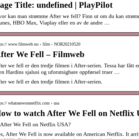
age Title: undefined | PlayPilot
or kan man strømme After we fell? Finn ut om du kan strømme
unes, HBO Max, Viaplay eller en av de andre …
tps:// www.filmweb.no › film › NOR20210520
fter We Fell – Filmweb
ter we fell er den tredje filmen i After-serien. Tessa har fått 
n Hardins sjalusi og uforutsigbare oppførsel truer …
ter we fell er den tredje filmen i After-serien.
ps:// whatsnewonnetflix.com › usa
ow to watch After We Fell on Netflix
 After We Fell on Netflix USA?
s, After We Fell is now available on American Netflix. It arr