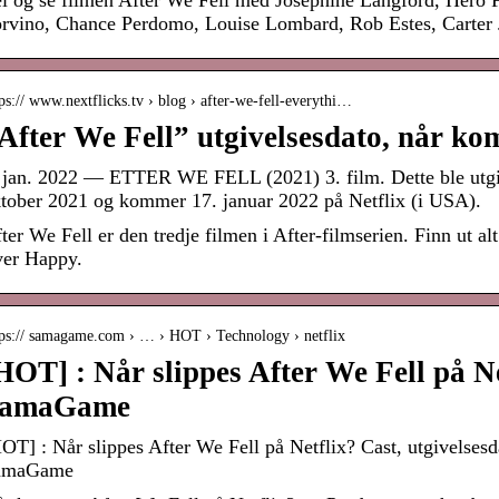
i og se filmen After We Fell med Josephine Langford, Hero F
rvino, Chance Perdomo, Louise Lombard, Rob Estes, Carter J
ps:// www.nextflicks.tv › blog › after-we-fell-everythi…
After We Fell” utgivelsesdato, når kom
 jan. 2022 — ETTER WE FELL (2021) 3. film. Dette ble utgi
tober 2021 og kommer 17. januar 2022 på Netflix (i USA).
ter We Fell er den tredje filmen i After-filmserien. Finn ut al
er Happy.
tps:// samagame.com › … › HOT › Technology › netflix
HOT] : Når slippes After We Fell på N
amaGame
OT] : Når slippes After We Fell på Netflix? Cast, utgivelsesda
amaGame