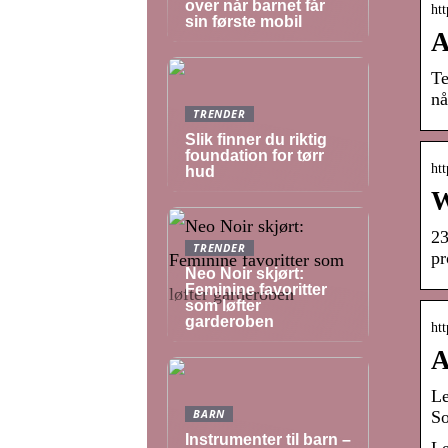
over når barnet får
htt
sin første mobil
A
Te
nå
TRENDER
Slik finner du riktig
foundation for tørr
htt
hud
W
23
TRENDER
pr
Neo Noir skjørt:
Feminine favoritter
som løfter
garderoben
htt
A
Le
BARN
So
Instrumenter til barn –