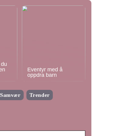
 du
en
Eventyr med å
oppdra barn
Samvær
Trender