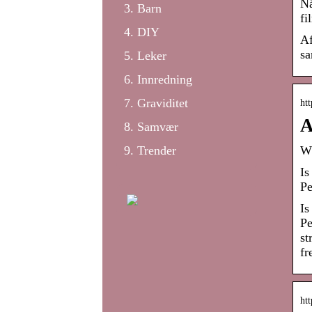
Nå
Barn
fi
DIY
Af
sa
Leker
Innredning
Graviditet
htt
A
Samvær
Trender
Wh
Is
Pe
Is
Pe
st
fr
ht