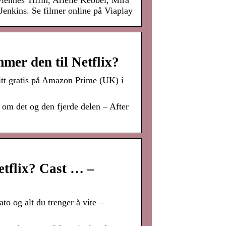
iennes Tiffin, Arielle Kebbel, Mira
enkins. Se filmer online på Viaplay
mer den til Netflix?
tt gratis på Amazon Prime (UK) i
t om det og den fjerde delen – After
etflix? Cast … –
to og alt du trenger å vite –