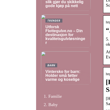
Le
slik gjør du skikkelig
So
gode kjøp på nett
TRENDER
htt
Utforsk
“
Flottegulve.no – Din
destinasjon for
kvalitetsgulvløsninge
5.
r
ok
Af
Ev
BARN
Vintersko for barn:
ht
Holder små føtter
varme og koselige
[
S
Familie
[H
S
Baby