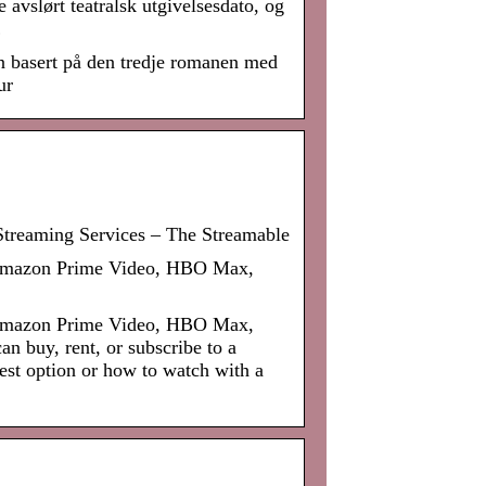
vslørt teatralsk utgivelsesdato, og
…
en basert på den tredje romanen med
ur
Streaming Services – The Streamable
, Amazon Prime Video, HBO Max,
, Amazon Prime Video, HBO Max,
n buy, rent, or subscribe to a
est option or how to watch with a