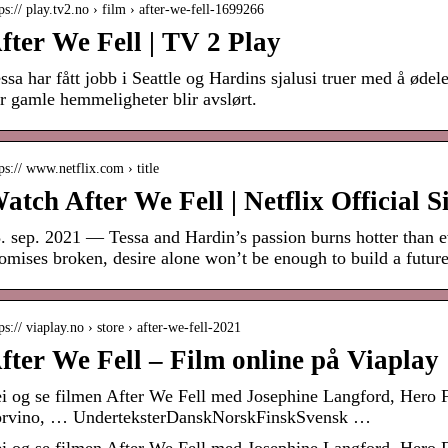
ps:// play.tv2.no › film › after-we-fell-1699266
fter We Fell | TV 2 Play
ssa har fått jobb i Seattle og Hardins sjalusi truer med å ødel
r gamle hemmeligheter blir avslørt.
ps:// www.netflix.com › title
atch After We Fell | Netflix Official Si
. sep. 2021 — Tessa and Hardin’s passion burns hotter than e
omises broken, desire alone won’t be enough to build a futu
ps:// viaplay.no › store › after-we-fell-2021
fter We Fell – Film online på Viaplay
i og se filmen After We Fell med Josephine Langford, Hero F
rvino, … UnderteksterDanskNorskFinskSvensk …