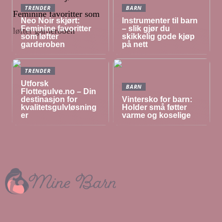
TRENDER
BARN
Neo Noir skjørt:
Instrumenter til barn
Feminine favoritter
– slik gjør du
som løfter
skikkelig gode kjøp
garderoben
på nett
TRENDER
Utforsk
BARN
Flottegulve.no – Din
destinasjon for
Vintersko for barn:
kvalitetsgulvløsning
Holder små føtter
er
varme og koselige