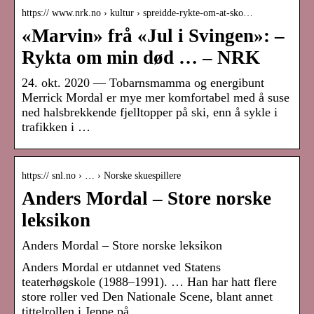
https:// www.nrk.no › kultur › spreidde-rykte-om-at-sko…
«Marvin» frå «Jul i Svingen»: –
Rykta om min død … – NRK
24. okt. 2020 — Tobarnsmamma og energibunt
Merrick Mordal er mye mer komfortabel med å suse
ned halsbrekkende fjelltopper på ski, enn å sykle i
trafikken i …
https:// snl.no › … › Norske skuespillere
Anders Mordal – Store norske
leksikon
Anders Mordal – Store norske leksikon
Anders Mordal er utdannet ved Statens
teaterhøgskole (1988–1991). … Han har hatt flere
store roller ved Den Nationale Scene, blant annet
tittelrollen i Jeppe på …