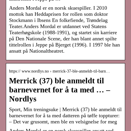
Anders Mordal er en norsk skuespiller. I 2010
mottok han Heddaprisen for rollen som doktor
Stockmann i Ibsens En folkefiende, Trøndelag
Teater.Anders Mordal er utdannet ved Statens
Teaterhøgskole (1988-1991), og startet sin karriere
på Den Nationale Scene, der han blant annet spilte
tittelrollen i Jeppe på Bjerget (1996). I 1997 ble han
ansatt på Nationaltheatret.
https:// www.nordlys.no › merrick-37-ble-anmeldt-til-barn…
Merrick (37) ble anmeldt til
barnevernet for å ta med … –
Nordlys
Sport, Min treningsuke | Merrick (37) ble anmeldt til
barnevernet for å ta med datteren på tøffe toppturer:
– Det var grusomt, men ble en velsignelse for meg
Anders Mordal er en norsk skuespiller ansatt ved