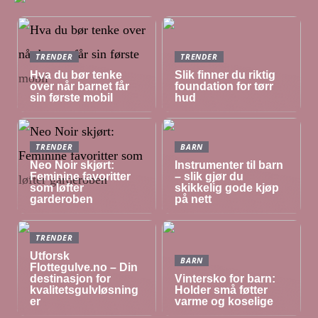
TRENDER
TRENDER
Hva du bør tenke
Slik finner du riktig
over når barnet får
foundation for tørr
sin første mobil
hud
TRENDER
BARN
Neo Noir skjørt:
Instrumenter til barn
Feminine favoritter
– slik gjør du
som løfter
skikkelig gode kjøp
garderoben
på nett
TRENDER
Utforsk
BARN
Flottegulve.no – Din
destinasjon for
Vintersko for barn:
kvalitetsgulvløsning
Holder små føtter
er
varme og koselige