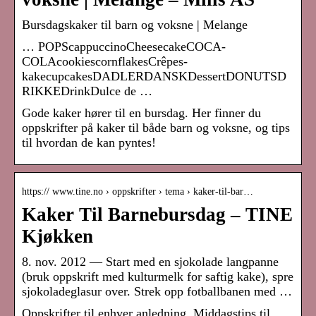
Bursdagskaker til barn og voksne | Melange
… POPScappuccinoCheesecakeCOCA-
COLAcookiescornflakesCrêpes-
kakecupcakesDADLERDANSKDessertDONUTSD
RIKKEDrinkDulce de …
Gode kaker hører til en bursdag. Her finner du
oppskrifter på kaker til både barn og voksne, og tips
til hvordan de kan pyntes!
https:// www.tine.no › oppskrifter › tema › kaker-til-bar…
Kaker Til Barnebursdag – TINE
Kjøkken
8. nov. 2012 — Start med en sjokolade langpanne
(bruk oppskrift med kulturmelk for saftig kake), spre
sjokoladeglasur over. Strek opp fotballbanen med …
Oppskrifter til enhver anledning. Middagstips til