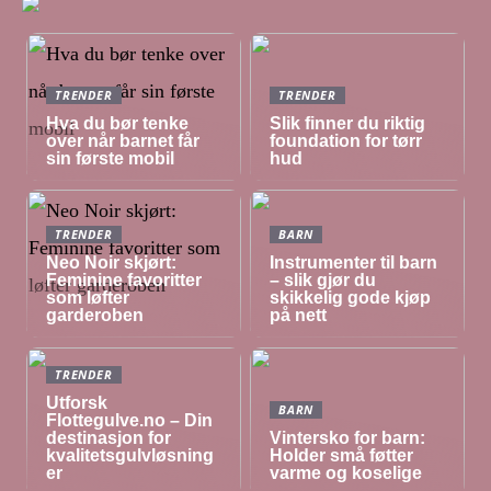
TRENDER
TRENDER
Hva du bør tenke
Slik finner du riktig
over når barnet får
foundation for tørr
sin første mobil
hud
TRENDER
BARN
Neo Noir skjørt:
Instrumenter til barn
Feminine favoritter
– slik gjør du
som løfter
skikkelig gode kjøp
garderoben
på nett
TRENDER
Utforsk
BARN
Flottegulve.no – Din
destinasjon for
Vintersko for barn:
kvalitetsgulvløsning
Holder små føtter
er
varme og koselige