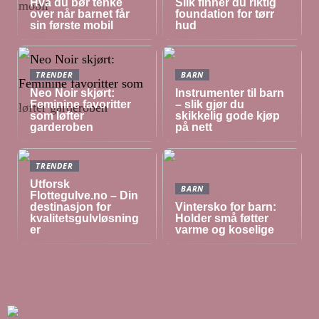
Hva du bør tenke
Slik finner du riktig
over når barnet får
foundation for tørr
sin første mobil
hud
TRENDER
BARN
Neo Noir skjørt:
Instrumenter til barn
Feminine favoritter
– slik gjør du
som løfter
skikkelig gode kjøp
garderoben
på nett
TRENDER
Utforsk
BARN
Flottegulve.no – Din
destinasjon for
Vintersko for barn:
kvalitetsgulvløsning
Holder små føtter
er
varme og koselige