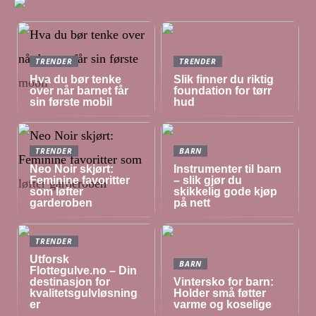
TRENDER
TRENDER
Hva du bør tenke
Slik finner du riktig
over når barnet får
foundation for tørr
sin første mobil
hud
TRENDER
BARN
Neo Noir skjørt:
Instrumenter til barn
Feminine favoritter
– slik gjør du
som løfter
skikkelig gode kjøp
garderoben
på nett
TRENDER
Utforsk
BARN
Flottegulve.no – Din
destinasjon for
Vintersko for barn:
kvalitetsgulvløsning
Holder små føtter
er
varme og koselige