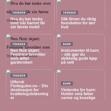
TRENDER
TRENDER
Hva du bør tenke
Slik finner du riktig
over når barnet får
foundation for tørr
sin første mobil
hud
TRENDER
BARN
Neo Noir skjørt:
Instrumenter til barn
Feminine favoritter
– slik gjør du
som løfter
skikkelig gode kjøp
garderoben
på nett
TRENDER
Utforsk
BARN
Flottegulve.no – Din
destinasjon for
Vintersko for barn:
kvalitetsgulvløsning
Holder små føtter
er
varme og koselige