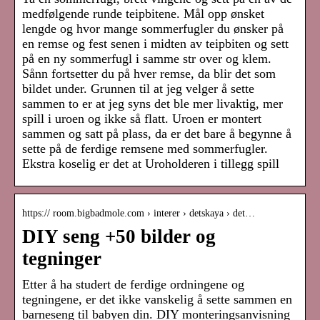
medfølgende runde teipbitene. Mål opp ønsket
lengde og hvor mange sommerfugler du ønsker på
en remse og fest senen i midten av teipbiten og sett
på en ny sommerfugl i samme str over og klem.
Sånn fortsetter du på hver remse, da blir det som
bildet under. Grunnen til at jeg velger å sette
sammen to er at jeg syns det ble mer livaktig, mer
spill i uroen og ikke så flatt. Uroen er montert
sammen og satt på plass, da er det bare å begynne å
sette på de ferdige remsene med sommerfugler.
Ekstra koselig er det at Uroholderen i tillegg spill
https:// room.bigbadmole.com › interer › detskaya › det…
DIY seng +50 bilder og
tegninger
Etter å ha studert de ferdige ordningene og
tegningene, er det ikke vanskelig å sette sammen en
barneseng til babyen din. DIY monteringsanvisning