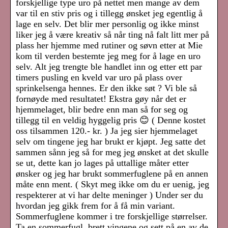
forskjellige type uro på nettet men mange av dem
var til en stiv pris og i tillegg ønsket jeg egentlig å
lage en selv. Det blir mer personlig og ikke minst
liker jeg å være kreativ så når ting nå falt litt mer på
plass her hjemme med rutiner og søvn etter at Mie
kom til verden bestemte jeg meg for å lage en uro
selv. Alt jeg trengte ble handlet inn og etter ett par
timers pusling en kveld var uro på plass over
sprinkelsenga hennes. Er den ikke søt ? Vi ble så
fornøyde med resultatet! Ekstra gøy når det er
hjemmelaget, blir bedre enn man så for seg og
tillegg til en veldig hyggelig pris 😊 ( Denne kostet
oss tilsammen 120.- kr. ) Ja jeg sier hjemmelaget
selv om tingene jeg har brukt er kjøpt. Jeg satte det
sammen sånn jeg så for meg jeg ønsket at det skulle
se ut, dette kan jo lages på uttallige måter etter
ønsker og jeg har brukt sommerfuglene på en annen
måte enn ment. ( Skyt meg ikke om du er uenig, jeg
respekterer at vi har delte meninger ) Under ser du
hvordan jeg gikk frem for å få min variant.
Sommerfuglene kommer i tre forskjellige størrelser.
Ta en sommerfugl, brett vingene og sett på en av de