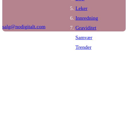
Leker
Innredning
salg@nodigitalt.com
Graviditet
Samvær
Trender