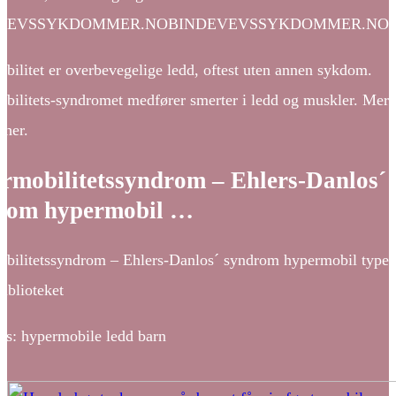
VEVSSYKDOMMER.NOBINDEVEVSSYKDOMMER.NO
bilitet er overbevegelige ledd, oftest uten annen sykdom.
bilitets-syndromet medfører smerter i ledd og muskler. Mer
 her.
rmobilitetssyndrom – Ehlers-Danlos´
rom hypermobil …
bilitetssyndrom – Ehlers-Danlos´ syndrom hypermobil type
iblioteket
s: hypermobile ledd barn