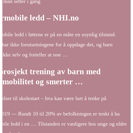
r man setter i gang
rmobile ledd – NHI.no
bile ledd i føttene er på en måte en usynlig tilstand.
 har ikke forutsetningene for å oppdage det, og barn
ikke selv og forteller at noe …
tprosjekt trening av barn med
rmobilitet og smerter …
elser til skolestart – hva kan være lurt å tenke på
 2019 — Rundt 10 til 20% av befolkningen er tenkt å ha
ile ledd i en … Tilstanden er vanligere hos unge og eldre