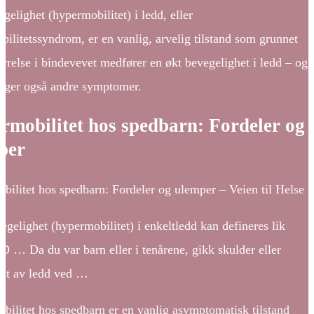
gelighet (hypermobilitet) i ledd, eller
ilitetssyndrom, er en vanlig, arvelig tilstand som grunnet
yrrelse i bindevevet medfører en økt bevegelighet i ledd – og
nger også andre symptomer.
rmobilitet hos spedbarn: Fordeler og
per
ilitet hos spedbarn: Fordeler og ulemper – Veien til Helse
gelighet (hypermobilitet) i enkeltledd kan defineres lik
D … Da du var barn eller i tenårene, gikk skulder eller
 ut av ledd ved …
bilitet hos spedbarn er en vanlig asymptomatisk tilstand