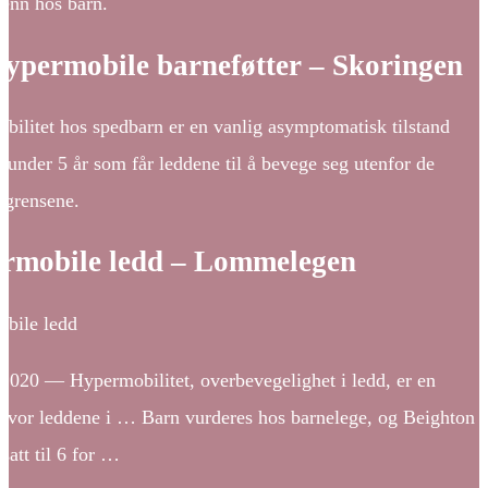
 enn hos barn.
ypermobile barneføtter – Skoringen
bilitet hos spedbarn er en vanlig asymptomatisk tilstand
 under 5 år som får leddene til å bevege seg utenfor de
 grensene.
rmobile ledd – Lommelegen
bile ledd
 2020 — Hypermobilitet, overbevegelighet i ledd, er en
d hvor leddene i … Barn vurderes hos barnelege, og Beighton
 satt til 6 for …