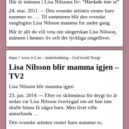
Här är männen i Lisa Nilssons liv: “Härdade inte ut”
24. mar. 2011 — Den svenske artisten venter barn
nummer to. … Til sommeren blir den svenske
sangfuglen Lisa Nilsson mamma for andre gang.
Här är allt du vill veta om sångerskan Lisa Nilsson,
männen i hennes liv och det lyckliga singellivet.
https:// www.tv2.no › underholdning › God kveld Norge
Lisa Nilsson blir mamma igjen –
TV2
Lisa Nilsson blir mamma igjen
23. jan. 2014 — Efter en skilsmässa för drygt tio år
sedan var Lisa Nilsson övertygad om att hon inte
skulle hinna få några barn. Men livet ville
annorlunda …
Den svenske artisten venter barn nummer to.