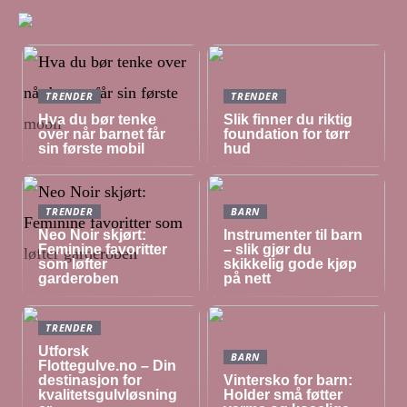
TRENDER
TRENDER
Hva du bør tenke
Slik finner du riktig
over når barnet får
foundation for tørr
sin første mobil
hud
TRENDER
BARN
Neo Noir skjørt:
Instrumenter til barn
Feminine favoritter
– slik gjør du
som løfter
skikkelig gode kjøp
garderoben
på nett
TRENDER
Utforsk
BARN
Flottegulve.no – Din
destinasjon for
Vintersko for barn:
kvalitetsgulvløsning
Holder små føtter