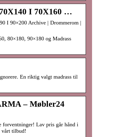
I 70X140 I 70X160 …
190 I 90×200 Archive | Drommerom |
160, 80×180, 90×180 og Madrass
norere. En riktig valgt madrass til
ARMA – Møbler24
forventninger! Lav pris går hånd i
vårt tilbud!