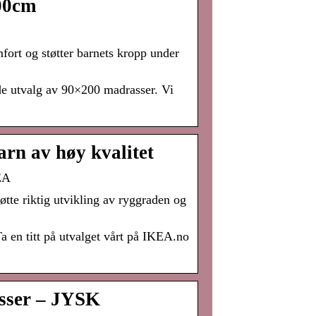
00cm
fort og støtter barnets kropp under
gode utvalg av 90×200 madrasser. Vi
rn av høy kvalitet
EA
øtte riktig utvikling av ryggraden og
a en titt på utvalget vårt på IKEA.no
asser – JYSK