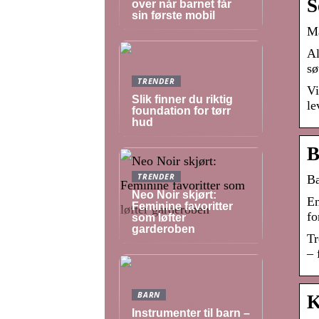
S
over når barnet får
sin første mobil
Ma
Al
sø
TRENDER
Vi
Slik finner du riktig
le
foundation for tørr
hud
B
TRENDER
Ba
Neo Noir skjørt:
En
Feminine favoritter
fo
som løfter
garderoben
Tr
– 
BARN
K
Instrumenter til barn –