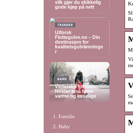
slik gjør du skikkelig
Ko
gode kjøp på nett
Sl
Ra
TRENDER
Utforsk
Flottegulve.no – Din
M
destinasjon for
kvalitetsgulvløsninge
Ma
r
Vi
me
BARN
V
Vintersko for barn:
Holder små føtter
Sm
varme og koselige
ma
Familie
M
Baby