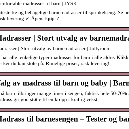
mfortable madrasser til barn | JYSK
itesterke og behagelige barnemadrasser til sprinkelseng. Se h
sk levering ✓ Åpent kjøp ✓
adrasser | Stort utvalg av barnemadr
drasser | Stort utvalg av barnemadrasser | Jollyroom
 har alle tenkelige typer madrasser for barn i alle aldre. Klikk
rker du kan stole på. Rimelige priser, rask levering!
alg av madrass til barn og baby | Bar
å barn tilbringer mange timer i sengen, faktisk hele 50-70% a
drass gir god støtte til en kropp i kraftig vekst.
adrass til barnesengen – Tester og ba