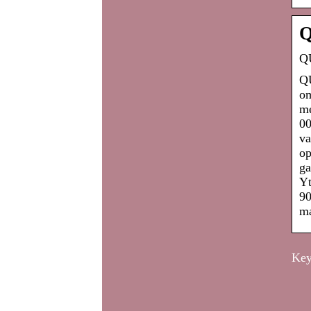
Q
QU
QU
om
me
00
va
op
ga
Yt
90
ma
Key