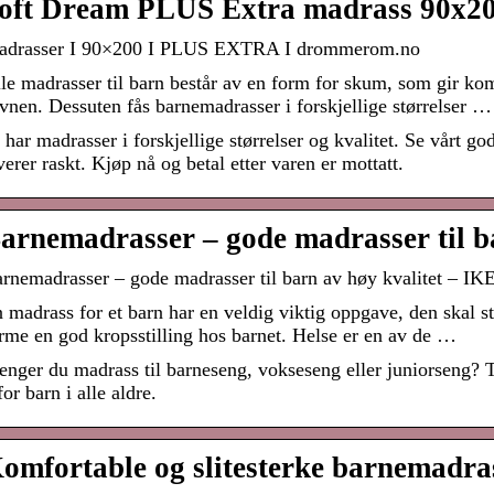
oft Dream PLUS Extra madrass 90x2
drasser I 90×200 I PLUS EXTRA I drommerom.no
le madrasser til barn består av en form for skum, som gir kom
vnen. Dessuten fås barnemadrasser i forskjellige størrelser …
 har madrasser i forskjellige størrelser og kvalitet. Se vårt 
verer raskt. Kjøp nå og betal etter varen er mottatt.
arnemadrasser – gode madrasser til ba
rnemadrasser – gode madrasser til barn av høy kvalitet – IK
 madrass for et barn har en veldig viktig oppgave, den skal st
rme en god kropsstilling hos barnet. Helse er en av de …
enger du madrass til barneseng, vokseseng eller juniorseng? T
for barn i alle aldre.
omfortable og slitesterke barnemadr