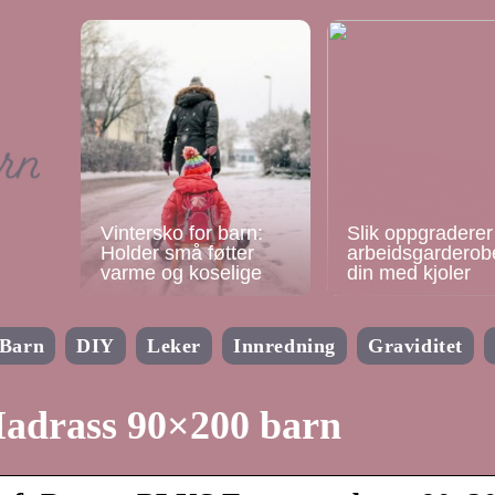
Vintersko for barn:
Slik oppgraderer
Holder små føtter
arbeidsgarderob
varme og koselige
din med kjoler
Barn
DIY
Leker
Innredning
Graviditet
adrass 90×200 barn