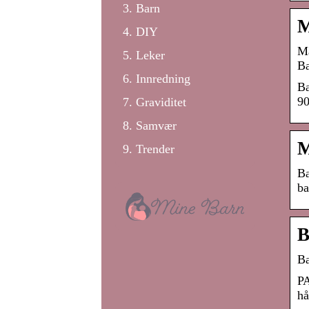
Barn
M
DIY
Ma
Leker
Ba
Innredning
Ba
90
Graviditet
Samvær
M
Trender
Ba
ba
B
B
PA
hå