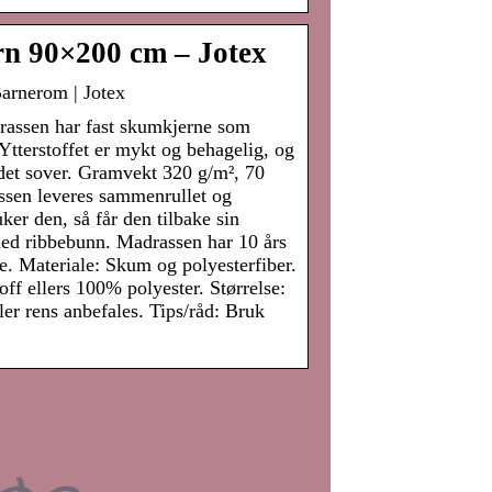
 90×200 cm – Jotex
rnerom | Jotex
assen har fast skumkjerne som
Ytterstoffet er mykt og behagelig, og
 det sover. Gramvekt 320 g/m², 70
assen leveres sammenrullet og
er den, så får den tilbake sin
med ribbebunn. Madrassen har 10 års
je. Materiale: Skum og polyesterfiber.
ff ellers 100% polyester. Størrelse:
r rens anbefales. Tips/råd: Bruk