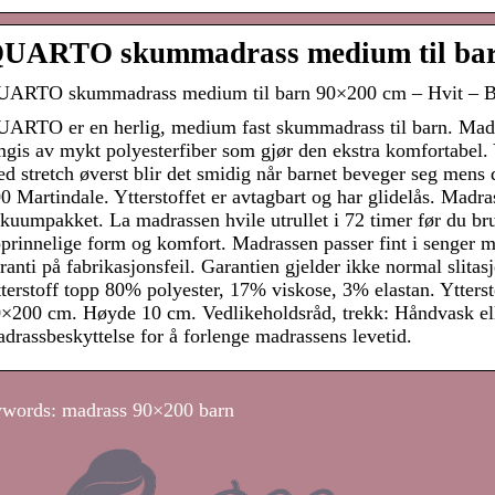
UARTO skummadrass medium til barn
ARTO skummadrass medium til barn 90×200 cm – Hvit – Ba
ARTO er en herlig, medium fast skummadrass til barn. Madr
gis av mykt polyesterfiber som gjør den ekstra komfortabel. 
d stretch øverst blir det smidig når barnet beveger seg mens
0 Martindale. Ytterstoffet er avtagbart og har glidelås. Madr
kuumpakket. La madrassen hvile utrullet i 72 timer før du bruk
prinnelige form og komfort. Madrassen passer fint i senger 
ranti på fabrikasjonsfeil. Garantien gjelder ikke normal slitas
terstoff topp 80% polyester, 17% viskose, 3% elastan. Yttersto
×200 cm. Høyde 10 cm. Vedlikeholdsråd, trekk: Håndvask elle
drassbeskyttelse for å forlenge madrassens levetid.
words: madrass 90×200 barn