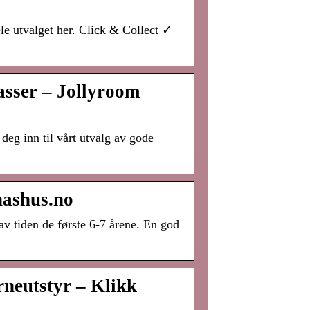
ele utvalget her. Click & Collect ✓
asser – Jollyroom
 deg inn til vårt utvalg av gode
nashus.no
v tiden de første 6-7 årene. En god
rneutstyr – Klikk