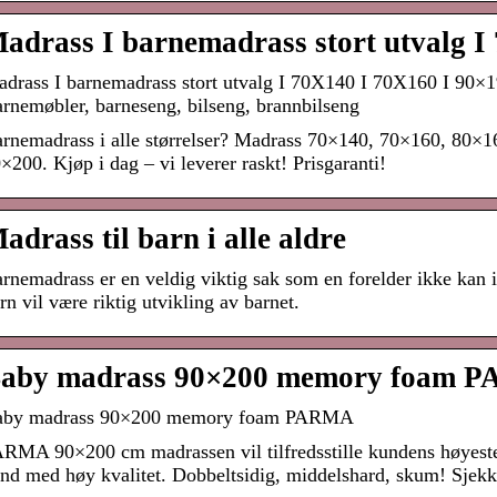
adrass I barnemadrass stort utvalg 
drass I barnemadrass stort utvalg I 70X140 I 70X160 I 90×
rnemøbler, barneseng, bilseng, brannbilseng
rnemadrass i alle størrelser? Madrass 70×140, 70×160, 80×
×200. Kjøp i dag – vi leverer raskt! Prisgaranti!
adrass til barn i alle aldre
rnemadrass er en veldig viktig sak som en forelder ikke kan ig
rn vil være riktig utvikling av barnet.
aby madrass 90×200 memory foam P
aby madrass 90×200 memory foam PARMA
RMA 90×200 cm madrassen vil tilfredsstille kundens høyeste 
nd med høy kvalitet. Dobbeltsidig, middelshard, skum! Sjekk 