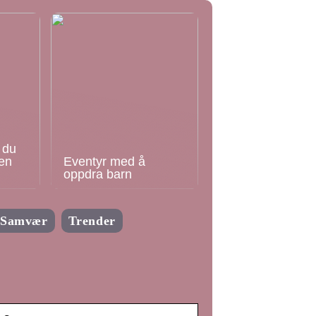
 du
en
Eventyr med å
oppdra barn
Samvær
Trender