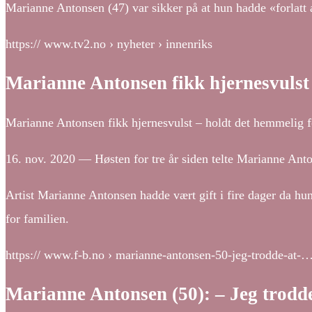
Marianne Antonsen (47) var sikker på at hun hadde «forlatt 
https:// www.tv2.no › nyheter › innenriks
Marianne Antonsen fikk hjernesvulst
Marianne Antonsen fikk hjernesvulst – holdt det hemmelig for
16. nov. 2020 — Høsten for tre år siden telte Marianne Anton
Artist Marianne Antonsen hadde vært gift i fire dager da hu
for familien.
https:// www.f-b.no › marianne-antonsen-50-jeg-trodde-at-
Marianne Antonsen (50): – Jeg trodde 