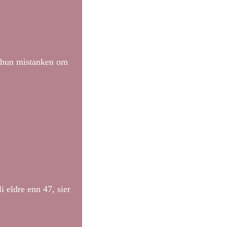
dt hun mistanken om
i eldre enn 47, sier