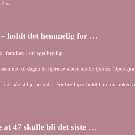
alle».
 – holdt det hemmelig for …
 familien i sitt eget bryllup
sen ned til dagen da hjernesvulsten skulle fjernes. Operasjon
n fikk påvist hjernesvulst. Før bryllupet holdt hun mistanke
…
at 47 skulle bli det siste …