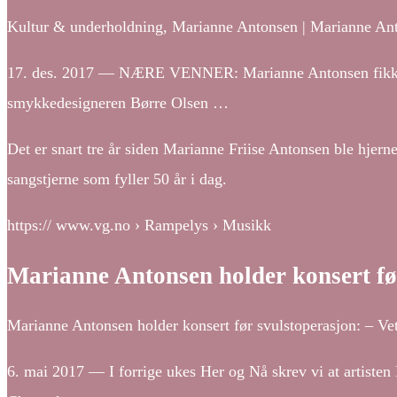
Kultur & underholdning, Marianne Antonsen | Marianne Antonse
17. des. 2017 — NÆRE VENNER: Marianne Antonsen fikk på
smykkedesigneren Børre Olsen …
Det er snart tre år siden Marianne Friise Antonsen ble hjernes
sangstjerne som fyller 50 år i dag.
https:// www.vg.no › Rampelys › Musikk
Marianne Antonsen holder konsert fø
Marianne Antonsen holder konsert før svulstoperasjon: – V
6. mai 2017 — I forrige ukes Her og Nå skrev vi at artiste