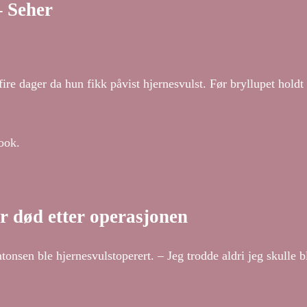
– Seher
fire dager da hun fikk påvist hjernesvulst. Før bryllupet hol
ook.
 død etter operasjonen
onsen ble hjernesvulstoperert. – Jeg trodde aldri jeg skulle bl