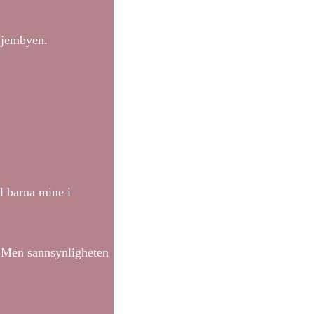
 hjembyen.
l barna mine i
t. Men sannsynligheten