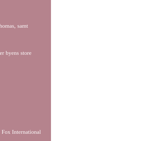
Thomas, samt
ier byens store
 Fox International