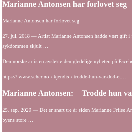
Marianne Antonsen har forlovet seg 
Marianne Antonsen har forlovet seg
27. jul. 2018 — Artist Marianne Antonsen hadde vært gift i 
sykdommen skjult …
Den norske artisten avslørte den gledelige nyheten på Faceb
https:// www.seher.no › kjendis › trodde-hun-var-dod-et…
Marianne Antonsen: – Trodde hun var
25. sep. 2020 — Det er snart tre år siden Marianne Friise Ant
byens store …