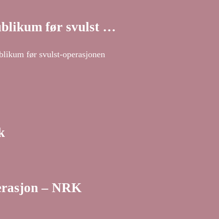
blikum før svulst …
likum før svulst-operasjonen
k
perasjon – NRK