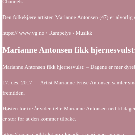
Channels.
Den folkekjære artisten Marianne Antonsen (47) er alvorlig
https:// www.vg.no › Rampelys › Musikk
Marianne Antonsen fikk hjernesvulst
Marianne Antonsen fikk hjernesvulst: – Dagene er mer dyr
17. des. 2017 — Artist Marianne Friise Antonsen samler sine 
fremtiden.
Høsten for tre år siden telte Marianne Antonsen ned til dag
er stor for at den kommer tilbake.
https:// www.dagbladet.no › kjendis › marianne-antonse…