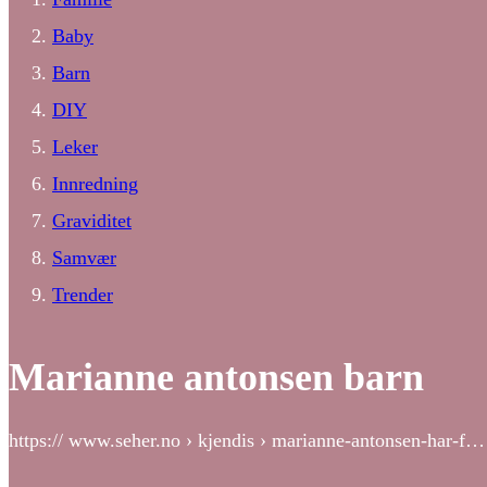
Baby
Barn
DIY
Leker
Innredning
Graviditet
Samvær
Trender
Marianne antonsen barn
https:// www.seher.no › kjendis › marianne-antonsen-har-f…