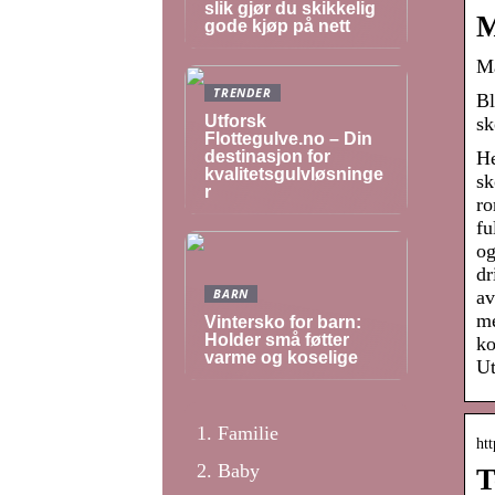
slik gjør du skikkelig
M
gode kjøp på nett
Ma
TRENDER
Bl
Utforsk
sk
Flottegulve.no – Din
destinasjon for
He
kvalitetsgulvløsninge
sk
r
ro
fu
og
dr
BARN
av
me
Vintersko for barn:
Holder små føtter
ko
varme og koselige
Ut
Familie
htt
Baby
T