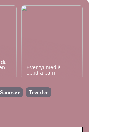
 du
en
Eventyr med å
oppdra barn
Samvær
Trender