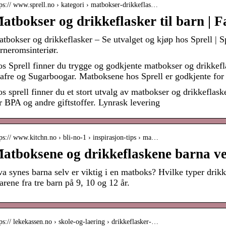
ps:// www.sprell.no › kategori › matbokser-drikkeflas…
atbokser og drikkeflasker til barn | Fas
tbokser og drikkeflasker – Se utvalget og kjøp hos Sprell | Sp
rneromsinteriør.
s Sprell finner du trygge og godkjente matbokser og drikkefl
afre og Sugarboogar. Matboksene hos Sprell er godkjente fo
s sprell finner du et stort utvalg av matbokser og drikkeflask
r BPA og andre giftstoffer. Lynrask levering
ps:// www.kitchn.no › bli-no-1 › inspirasjon-tips › ma…
atboksene og drikkeflaskene barna vel
a synes barna selv er viktig i en matboks? Hvilke typer drikke
arene fra tre barn på 9, 10 og 12 år.
ps:// lekekassen.no › skole-og-laering › drikkeflasker-…