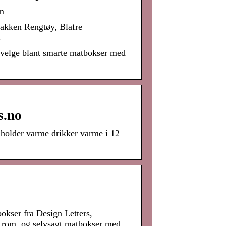
m
akken Rengtøy, Blafre
.
å velge blant smarte matbokser med
s.no
holder varme drikker varme i 12
bokser fra Design Letters,
 rom, og selvsagt matbokser med