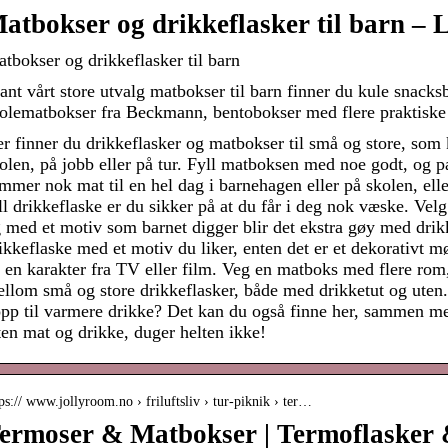
atbokser og drikkeflasker til barn – 
tbokser og drikkeflasker til barn
ant vårt store utvalg matbokser til barn finner du kule snacks
olematbokser fra Beckmann, bentobokser med flere praktisk
r finner du drikkeflasker og matbokser til små og store, som
olen, på jobb eller på tur. Fyll matboksen med noe godt, og pa
mmer nok mat til en hel dag i barnehagen eller på skolen, eller
ll drikkeflaske er du sikker på at du får i deg nok væske. Vel
 med et motiv som barnet digger blir det ekstra gøy med dri
ikkeflaske med et motiv du liker, enten det er et dekorativt møn
 en karakter fra TV eller film. Veg en matboks med flere rom, e
llom små og store drikkeflasker, både med drikketut og uten.
pp til varmere drikke? Det kan du også finne her, sammen med
en mat og drikke, duger helten ikke!
ps:// www.jollyroom.no › friluftsliv › tur-piknik › ter…
ermoser & Matbokser | Termoflasker 