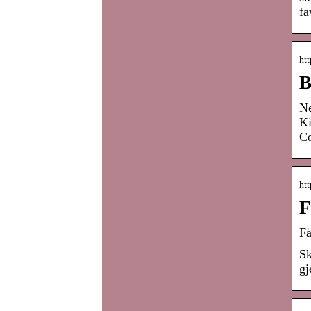
fa
ht
B
Ne
Ki
Co
htt
F
Få
Sk
gj