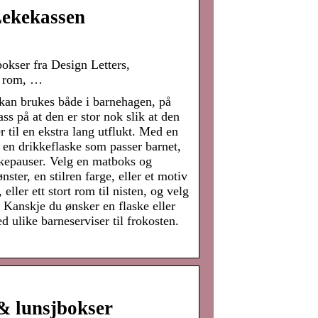
Lekekassen
bokser fra Design Letters,
e rom, …
 kan brukes både i barnehagen, på
ss på at den er stor nok slik at den
 til en ekstra lang utflukt. Med en
g en drikkeflaske som passer barnet,
kkepauser. Velg en matboks og
ster, en stilren farge, eller et motiv
ller ett stort rom til nisten, og velg
 Kanskje du ønsker en flaske eller
 ulike barneserviser til frokosten.
& lunsjbokser