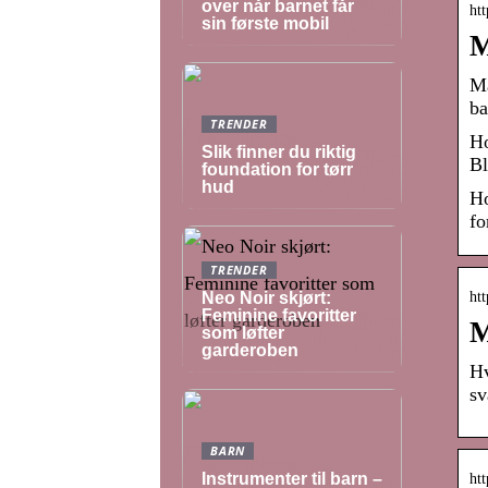
over når barnet får
htt
sin første mobil
M
Ma
ba
TRENDER
Ho
Slik finner du riktig
Bl
foundation for tørr
hud
Ho
fo
TRENDER
Neo Noir skjørt:
htt
Feminine favoritter
M
som løfter
garderoben
Hv
sv
BARN
Instrumenter til barn –
htt