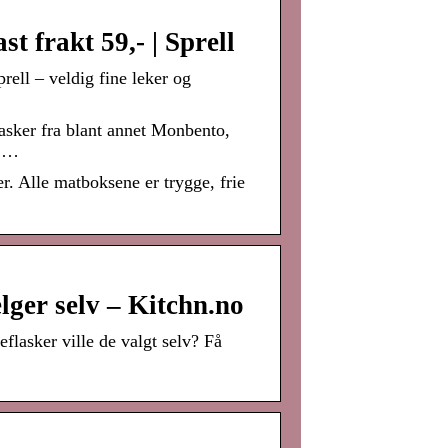
t frakt 59,- | Sprell
rell – veldig fine leker og
asker fra blant annet Monbento,
r …
er. Alle matboksene er trygge, frie
ger selv – Kitchn.no
flasker ville de valgt selv? Få