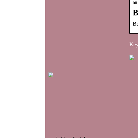
htt
B
Ba
Key