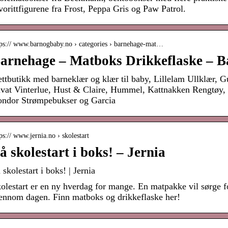
vorittfigurene fra Frost, Peppa Gris og Paw Patrol.
tps:// www.barnogbaby.no › categories › barnehage-mat…
arnehage – Matboks Drikkeflaske – B
ttbutikk med barneklær og klær til baby, Lillelam Ullklær, Gu
vat Vinterlue, Hust & Claire, Hummel, Kattnakken Rengtøy,
ndor Strømpebukser og Garcia
ps:// www.jernia.no › skolestart
å skolestart i boks! – Jernia
 skolestart i boks! | Jernia
olestart er en ny hverdag for mange. En matpakke vil sørge f
ennom dagen. Finn matboks og drikkeflaske her!