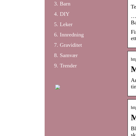
Barn
Te
DIY
… 
Ba
Leker
Fi
Innredning
et
Graviditet
Samvær
ht
Trender
M
An
ti
ht
M
Bl
sk