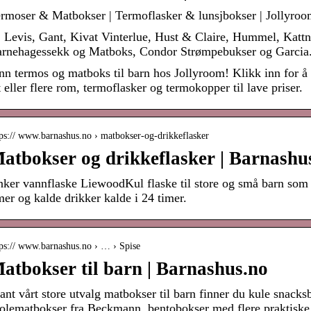
rmoser & Matbokser | Termoflasker & lunsjbokser | Jollyroo
Levis, Gant, Kivat Vinterlue, Hust & Claire, Hummel, Kattn
rnehagessekk og Matboks, Condor Strømpebukser og Garcia
nn termos og matboks til barn hos Jollyroom! Klikk inn for 
t eller flere rom, termoflasker og termokopper til lave priser.
tps:// www.barnashus.no › matbokser-og-drikkeflasker
atbokser og drikkeflasker | Barnashu
ker vannflaske LiewoodKul flaske til store og små barn som 
mer og kalde drikker kalde i 24 timer.
tps:// www.barnashus.no › … › Spise
atbokser til barn | Barnashus.no
ant vårt store utvalg matbokser til barn finner du kule snacks
olematbokser fra Beckmann, bentobokser med flere praktiske