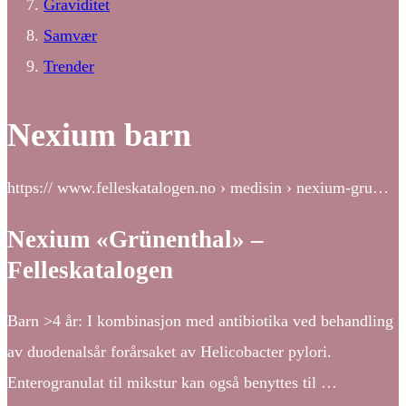
Graviditet
Samvær
Trender
Nexium barn
https:// www.felleskatalogen.no › medisin › nexium-gru…
Nexium «Grünenthal» –
Felleskatalogen
Barn >4 år: I kombinasjon med antibiotika ved behandling
av duodenalsår forårsaket av Helicobacter pylori.
Enterogranulat til mikstur kan også benyttes til …