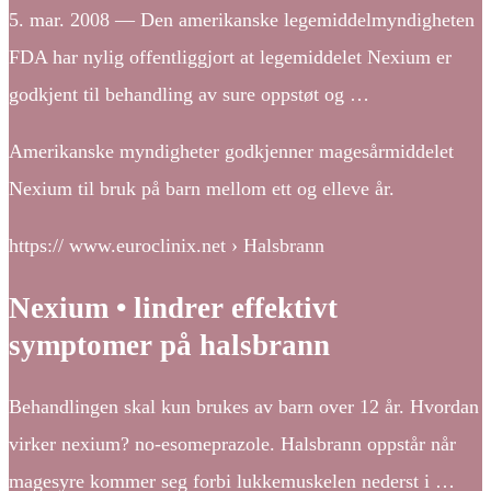
5. mar. 2008 — Den amerikanske legemiddelmyndigheten
FDA har nylig offentliggjort at legemiddelet Nexium er
godkjent til behandling av sure oppstøt og …
Amerikanske myndigheter godkjenner magesårmiddelet
Nexium til bruk på barn mellom ett og elleve år.
https:// www.euroclinix.net › Halsbrann
Nexium • lindrer effektivt
symptomer på halsbrann
Behandlingen skal kun brukes av barn over 12 år. Hvordan
virker nexium? no-esomeprazole. Halsbrann oppstår når
magesyre kommer seg forbi lukkemuskelen nederst i …