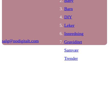
Baby
Barn
DIY
Leker
Innredning
salg@nodigitalt.com
Graviditet
Samvær
Trender