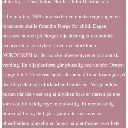
plutselig … Distributør: Nordisk Film Distribusjon.
Lille julaften 1969 annonserte den norske regjeringen en
nyhet som skulle forandre Norge for alltid. Dagen
markerte starten på Norges oljealder og et økonomisk
eventyr uten sidestykke. I den nye storfilmen
NORDSJØEN tar det norske oljeeventyret en dramatisk
vending. En oljeplattform går plutselig ned utenfor Ormen
Lange feltet. Forskerne søker desperat å finne løsningen på
den tilsynelatende uforklarlige hendelsen. Norge holder
pusten når det viser seg at ulykken bare er starten på noe
som skal bli veldig mye mer alvorlig. Et menneskelig
drama på liv og død går i gang i det tusenvis av
oljearbeidere plutselig er fanget på plattformer over hele