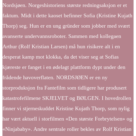
Nordsjøen. Norgeshistoriens største redningsaksjon er et
faktum. Midt i dette kaoset befinner Sofia (Kristine Kujath
Thorp) seg. Hun er en ung gründer som jobber med svært
avanserte undervannsroboter. Sammen med kollegaen
Arthur (Rolf Kristian Larsen) må hun risikere alt i en
desperat kamp mot klokka, da det viser seg at Sofias
kjæreste er fanget i en ødelagt plattform dypt under den
frådende havoverflaten. NORDSJØEN er en ny
storproduksjon fra Fantefilm som tidligere har produsert
katastrofefilmene SKJELVET og BØLGEN. I hovedrollen
finner vi stjerneskuddet Kristine Kujath Thorp, som nylig
har vært aktuell i storfilmen «Den største Forbrytelsen» og
«Ninjababy». Andre sentrale roller bekles av Rolf Kristian