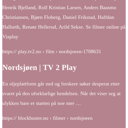
Henrik Bjelland, Rolf Kristian Larsen, Anders Baasmo
Christiansen, Bjørn Floberg, Daniel Frikstad, Halfdan
Hallseth, Renate Hellerud, Arild Sekse. Se filmer online på
Viaplay
https:// play.tv2.no › film › nordsjoeen-1708631
Nordsjøen | TV 2 Play
En oljeplattform går ned og forskere søker desperat etter
svaret på den uforklarlige hendelsen. Når det viser seg at
ulykken bare er starten på noe mer …
https:// blockbuster.no › filmer › nordsjoeen