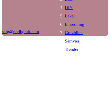
DIY
Leker
Innredning
salg@nodigitalt.com
Graviditet
Samvær
Trender