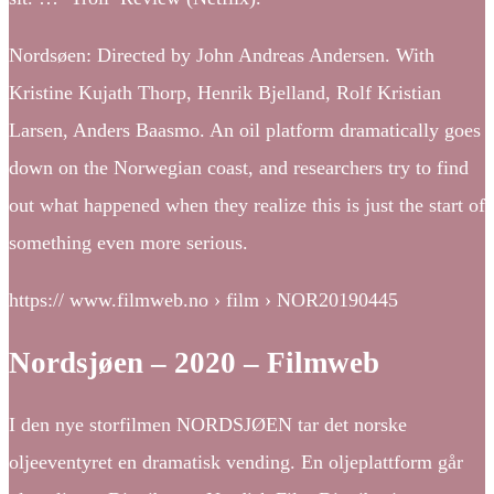
Nordsøen: Directed by John Andreas Andersen. With
Kristine Kujath Thorp, Henrik Bjelland, Rolf Kristian
Larsen, Anders Baasmo. An oil platform dramatically goes
down on the Norwegian coast, and researchers try to find
out what happened when they realize this is just the start of
something even more serious.
https:// www.filmweb.no › film › NOR20190445
Nordsjøen – 2020 – Filmweb
I den nye storfilmen NORDSJØEN tar det norske
oljeeventyret en dramatisk vending. En oljeplattform går