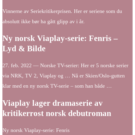
Vinnerne av Seriekritikerprisen. Her er seriene som du
absolutt ikke bør ha gått glipp av i år.
Ny norsk Viaplay-serie: Fenris –
Lyd & Bilde
27. feb. 2022 — Norske TV-serier: Her er 5 norske serier
via NRK, TV 2, Viaplay og … Nå er Skien/Oslo-gutten
klar med en ny norsk TV-serie – som han både …
Viaplay lager dramaserie av
kritikerrost norsk debutroman
Ny norsk Viaplay-serie: Fenris