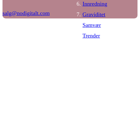
Innredning
salg@nodigitalt.com
Graviditet
Samvær
Trender