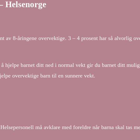
– Helsenorge
t av 8-åringene overvektige. 3 – 4 prosent har så alvorlig ove
hjelpe barnet ditt ned i normal vekt gir du barnet ditt muligh
elpe overvektige barn til en sunnere vekt.
elsepersonell må avklare med foreldre når barna skal tas me