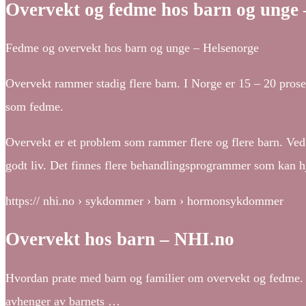
Overvekt og fedme hos barn og unge 
Fedme og overvekt hos barn og unge – Helsenorge
Overvekt rammer stadig flere barn. I Norge er 15 – 20 prosen
som fedme.
Overvekt er et problem som rammer flere og flere barn. Ved å 
godt liv. Det finnes flere behandlingsprogrammer som kan hj
https:// nhi.no › sykdommer › barn › hormonsykdommer
Overvekt hos barn – NHI.no
Hvordan prate med barn og familier om overvekt og fedme. H
avhenger av barnets …