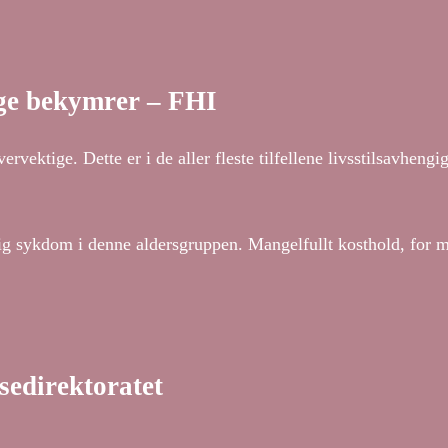
nge bekymrer – FHI
vektige. Dette er i de aller fleste tilfellene livsstilsavhengi
rlig sykdom i denne aldersgruppen. Mangelfullt kosthold, for
lsedirektoratet