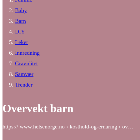
Baby
Barn
DIY
Leker
Innredning
Graviditet
Samvær
Trender
Overvekt barn
https:// www.helsenorge.no › kosthold-og-ernaring › ov…