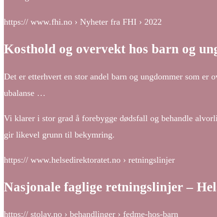
https:// www.fhi.no › Nyheter fra FHI › 2022
Kosthold og overvekt hos barn og u
Det er etterhvert en stor andel barn og ungdommer som er over
ubalanse …
Vi klarer i stor grad å forebygge dødsfall og behandle alvo
gir likevel grunn til bekymring.
https:// www.helsedirektoratet.no › retningslinjer
Nasjonale faglige retningslinjer – He
https:// stolav.no › behandlinger › fedme-hos-barn