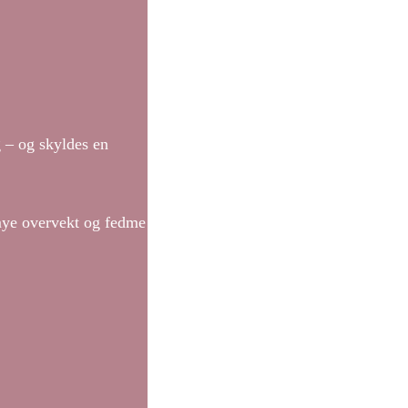
g – og skyldes en
 mye overvekt og fedme