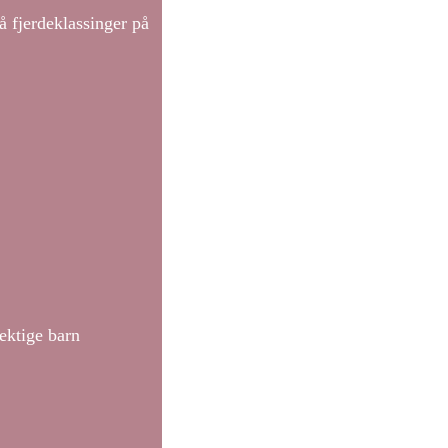
å fjerdeklassinger på
ektige barn