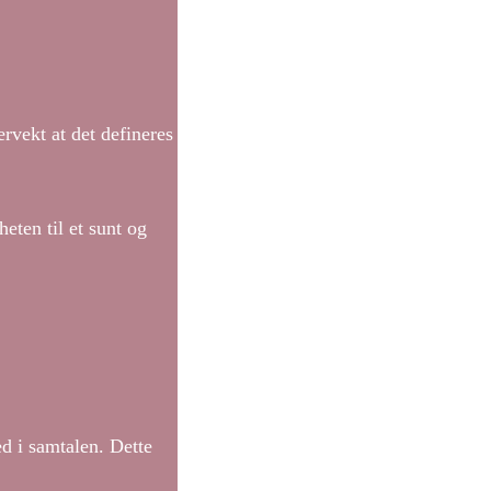
rvekt at det defineres
eten til et sunt og
d i samtalen. Dette