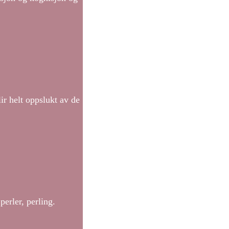
ir helt oppslukt av de
perler, perling.