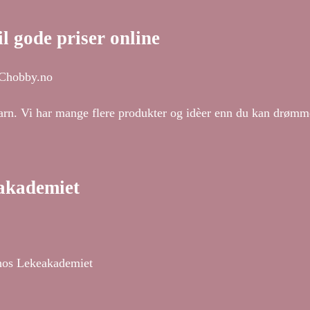
l gode priser online
 CChobby.no
r barn. Vi har mange flere produkter og idèer enn du kan drøm
eakademiet
g hos Lekeakademiet