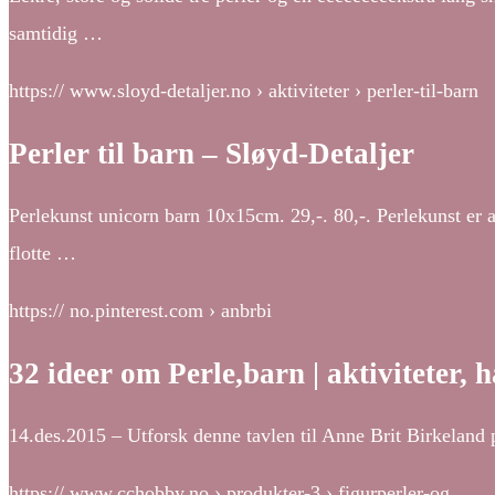
samtidig …
https:// www.sloyd-detaljer.no › aktiviteter › perler-til-barn
Perler til barn – Sløyd-Detaljer
Perlekunst unicorn barn 10x15cm. 29,-. 80,-. Perlekunst er 
flotte …
https:// no.pinterest.com › anbrbi
32 ideer om Perle,barn | aktiviteter, 
14.des.2015 – Utforsk denne tavlen til Anne Brit Birkeland på
https:// www.cchobby.no › produkter-3 › figurperler-og…