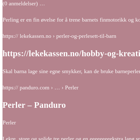
(0 anmeldelser) …
Perling er en fin øvelse for å trene barnets finmotorikk og kon
https:// lekekassen.no › perler-og-perlesett-til-barn
https://lekekassen.no/hobby-og-kreat
Skal barna lage sine egne smykker, kan de bruke barneperler o
https:// panduro.com › … › Perler
Perler – Panduro
Perler
Lekre, store og solide tre perler og en eeeeeeeeekstra lang 