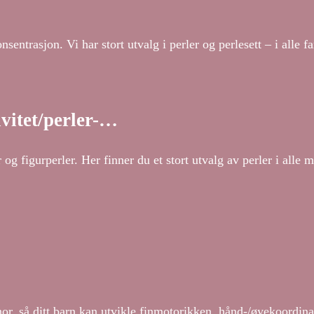
sentrasjon. Vi har stort utvalg i perler og perlesett – i alle f
ivitet/perler-…
g figurperler. Her finner du et stort utvalg av perler i alle 
snor, så ditt barn kan utvikle finmotorikken, hånd-/øyekoordin