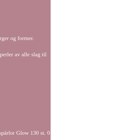
arger og former.
erler av alle slag til
pärlor Glow 130 st. 0