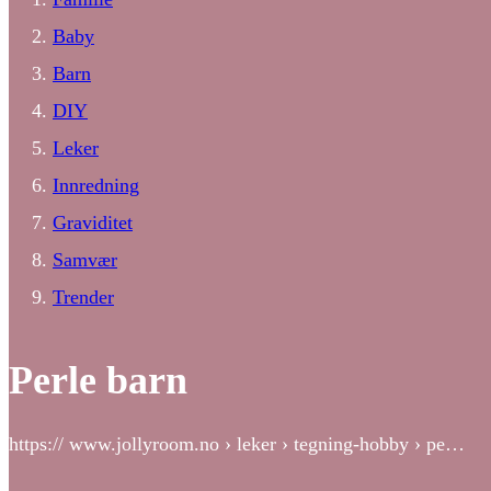
Baby
Barn
DIY
Leker
Innredning
Graviditet
Samvær
Trender
Perle barn
https:// www.jollyroom.no › leker › tegning-hobby › pe…