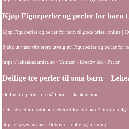
Kjøp Figurperler og perler for barn ti
Kjøp Figurperler og perler for barn til gode priser online |
Sjekk ut våre vårt store utvalg av Figurperler og perler fo
https:// lekeakademiet.no › Temaer › Kreativ lek › Perler
Deilige tre perler til små barn – Lek
Deilige tre perler til små barn | Lekeakademiet
Leter du etter utviklende leker til kvikke barn? Stort utval
https:// www.ark.no › Hobby › Hobby og forming