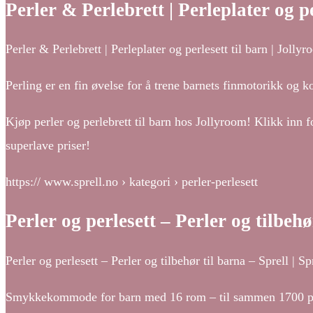
Perler & Perlebrett | Perleplater og pe
Perler & Perlebrett | Perleplater og perlesett til barn | Jolly
Perling er en fin øvelse for å trene barnets finmotorikk og kon
Kjøp perler og perlebrett til barn hos Jollyroom! Klikk inn fo
superlave priser!
https:// www.sprell.no › kategori › perler-perlesett
Perler og perlesett – Perler og tilbehø
Perler og perlesett – Perler og tilbehør til barna – Sprell | S
Smykkekommode for barn med 16 rom – til sammen 1700 perl