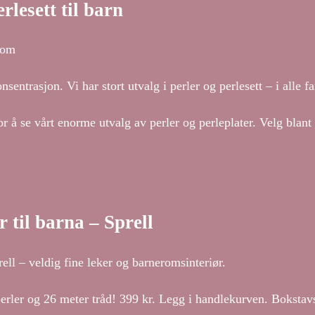
rlesett til barn
room
sentrasjon. Vi har stort utvalg i perler og perlesett – i alle f
r å se vårt enorme utvalg av perler og perleplater. Velg blant p
r til barna – Sprell
prell – veldig fine leker og barneromsinteriør.
er og 26 meter tråd! 399 kr. Legg i handlekurven. Bokstavs