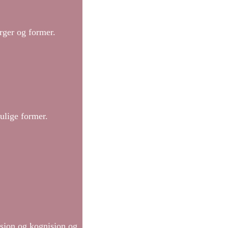
arger og former.
mulige former.
asjon og kognisjon og