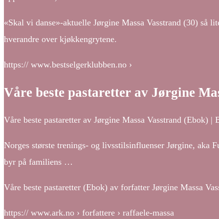
«Skal vi danse»-aktuelle Jørgine Massa Vasstrand (30) så lit
hverandre over kjøkkengrytene.
https:// www.bestselgerklubben.no ›
Våre beste pastaretter av Jørgine M
Våre beste pastaretter av Jørgine Massa Vasstrand (Ebok) | 
Norges største trenings- og livsstilsinfluenser Jørgine, aka
byr på familiens …
Våre beste pastaretter (Ebok) av forfatter Jørgine Massa Vas
https:// www.ark.no › forfattere › raffaele-massa