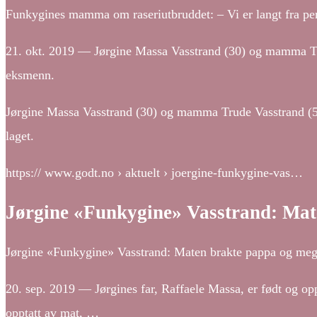
Funkygines mamma om raseriutbruddet: – Vi er langt fra pe
21. okt. 2019 — Jørgine Massa Vasstrand (30) og mamma Trud
eksmenn.
Jørgine Massa Vasstrand (30) og mamma Trude Vasstrand (55) 
laget.
https:// www.godt.no › aktuelt › joergine-funkygine-vas…
Jørgine «Funkygine» Vasstrand: Ma
Jørgine «Funkygine» Vasstrand: Maten brakte pappa og meg
20. sep. 2019 — Jørgines far, Raffaele Massa, er født og opp
opptatt av mat, …