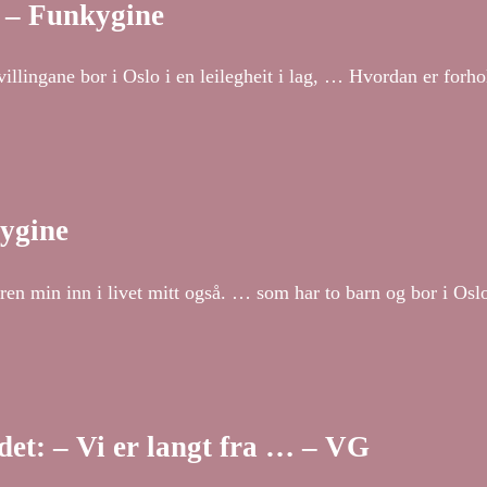
 – Funkygine
llingane bor i Oslo i en leilegheit i lag, … Hvordan er forhold
kygine
en min inn i livet mitt også. … som har to barn og bor i Osl
t: – Vi er langt fra … – VG