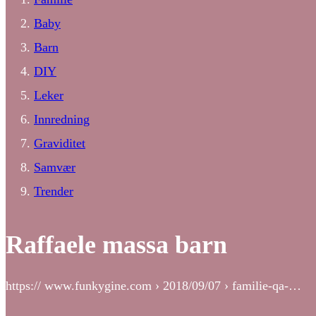
Baby
Barn
DIY
Leker
Innredning
Graviditet
Samvær
Trender
Raffaele massa barn
https:// www.funkygine.com › 2018/09/07 › familie-qa-…