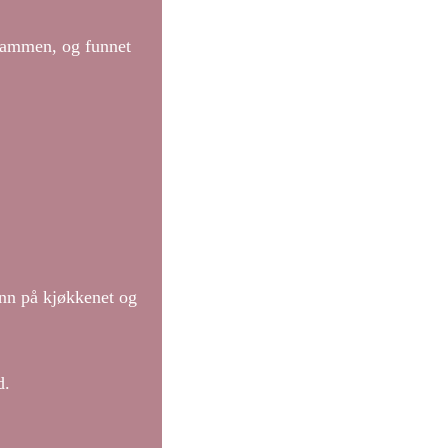
 sammen, og funnet
inn på kjøkkenet og
d.