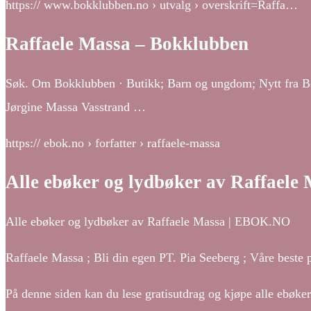
https:// www.bokklubben.no › utvalg › overskrift=Raffa…
Raffaele Massa – Bokklubben
Søk. Om Bokklubben · Butikk; Barn og ungdom; Nytt fra Bok
Jørgine Massa Vasstrand …
https:// ebok.no › forfatter › raffaele-massa
Alle ebøker og lydbøker av Raffael
Alle ebøker og lydbøker av Raffaele Massa | EBOK.NO
Raffaele Massa ; Bli din egen PT. Pia Seeberg ; Våre beste p
På denne siden kan du lese gratisutdrag og kjøpe alle ebøk