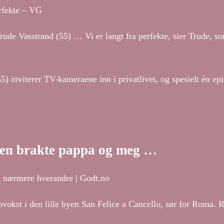
rfekte – VG
e Vasstrand (55) … Vi er langt fra perfekte, sier Trude, so
inviterer TV-kameraene inn i privatlivet, og spesielt én episo
ten brakte pappa og meg …
 nærmere hverandre | Godt.no
vokst i den lille byen San Felice a Cancello, sør for Roma. Ra