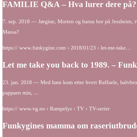
FAMILIE Q&A – Hva lurer dere på?
7. sep. 2018 — Jørgine, Morten og barna bor på Jessheim, tvi
Massa?
https:// www.funkygine.com › 2018/01/23 › let-me-take…
Let me take you back to 1989. – Fun
23. jan. 2018 — Med ham kom etter hvert Raffaele, halvbror
pappaen min, ...
https:// www.vg.no › Rampelys › TV › TV-serier
Funkygines mamma om raseriutbrudde