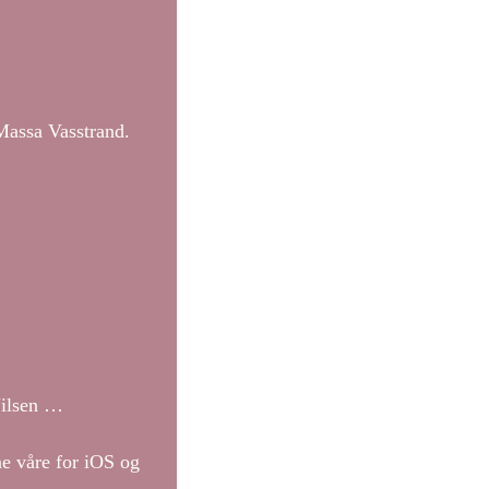
Massa Vasstrand.
Nilsen …
ne våre for iOS og