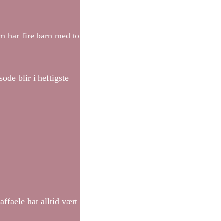
m har fire barn med to
de blir i heftigste
ffaele har alltid vært