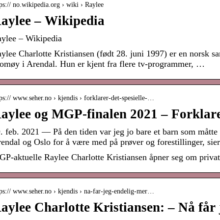
ps:// no.wikipedia.org › wiki › Raylee
aylee – Wikipedia
ylee – Wikipedia
ylee Charlotte Kristiansen (født 28. juni 1997) er en norsk sa
omøy i Arendal. Hun er kjent fra flere tv-programmer, …
ps:// www.seher.no › kjendis › forklarer-det-spesielle-…
aylee og MGP-finalen 2021 – Forklarer
. feb. 2021 — På den tiden var jeg jo bare et barn som måtte
endal og Oslo for å være med på prøver og forestillinger, si
P-aktuelle Raylee Charlotte Kristiansen åpner seg om privatl
ps:// www.seher.no › kjendis › na-far-jeg-endelig-mer…
aylee Charlotte Kristiansen: – Nå får 