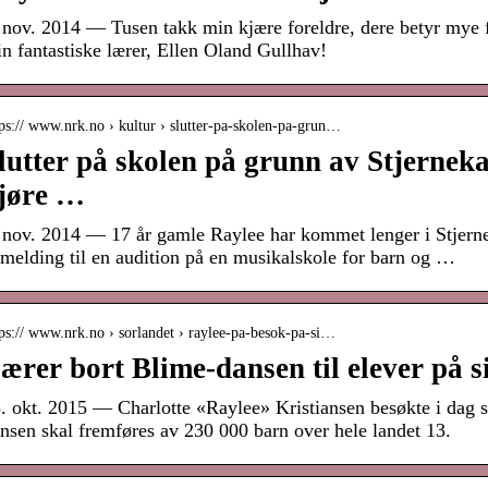
 nov. 2014 — Tusen takk min kjære foreldre, dere betyr mye f
n fantastiske lærer, Ellen Oland Gullhav!
ps:// www.nrk.no › kultur › slutter-pa-skolen-pa-grun…
lutter på skolen på grunn av Stjerneka
jøre …
 nov. 2014 — 17 år gamle Raylee har kommet lenger i Stjer
melding til en audition på en musikalskole for barn og …
ps:// www.nrk.no › sorlandet › raylee-pa-besok-pa-si…
ærer bort Blime-dansen til elever på 
. okt. 2015 — Charlotte «Raylee» Kristiansen besøkte i dag 
nsen skal fremføres av 230 000 barn over hele landet 13.