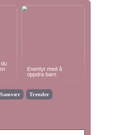
 du
en
Eventyr med å
oppdra barn
Samvær
Trender