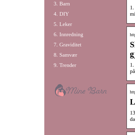
Barn
1.
DIY
mi
Leker
Innredning
htt
S
Graviditet
g
Samvær
1.
Trender
på
htt
L
13
da