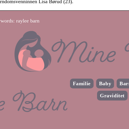
rndomsvenninnen Lisa Børud (23).
words: raylee barn
Familie
Baby
Bar
Graviditet