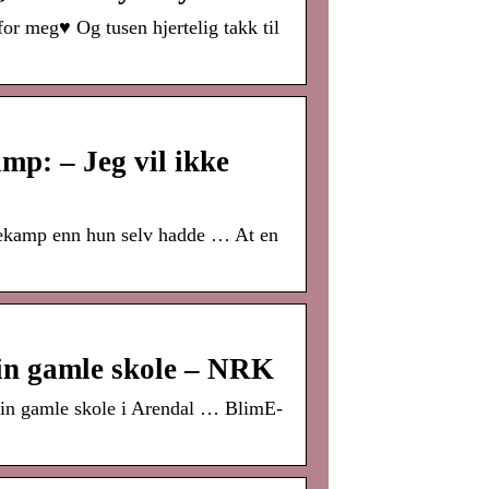
or meg♥ Og tusen hjertelig takk til
mp: – Jeg vil ikke
nekamp enn hun selv hadde … At en
sin gamle skole – NRK
sin gamle skole i Arendal … BlimE-