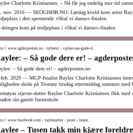
ylee Charlotte Kristiansen: – Nå får jeg endelig mer tid sa
. nov. 2016 — SEOGHØR.NO: Lørdag kveld kom artist Raylee
edjeplass i den spennende «Skal vi danse»-finalen.
-åringen kom på tredjeplass i «Skal vi danse»-finalen.
tps:// www.agderposten.no › nyheter › raylee-saa-gode-d…
aylee: – Så gode dere er! – agderposte
ylee: – Så gode dere er! – agderposten.no
 feb. 2020 — MGP-finalist Raylee Charlotte Kristiansen instrue
ligheden skole på Tromøy tirsdag ettermiddag sammen med
omøyas stjerne-datter Raylee Charlotte Kristiansen fikk med 
søkte sin gamle barneskole.
ps:// www.facebook.com › rayleeartist › posts › tusen…
aylee – Tusen takk min kjære foreldr