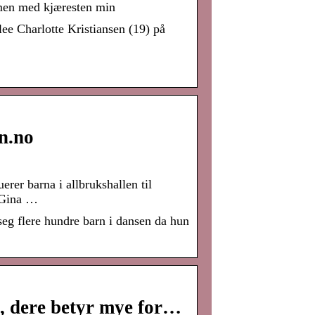
mmen med kjæresten min
 Charlotte Kristiansen (19) på
n.no
rer barna i allbrukshallen til
 Gina …
seg flere hundre barn i dansen da hun
e, dere betyr mye for…