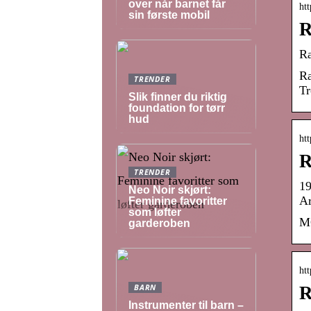
over når barnet får
htt
sin første mobil
R
Ra
Ra
TRENDER
Tr
Slik finner du riktig
foundation for tørr
hud
htt
R
TRENDER
19
Neo Noir skjørt:
Ar
Feminine favoritter
som løfter
MG
garderoben
htt
BARN
R
Instrumenter til barn –