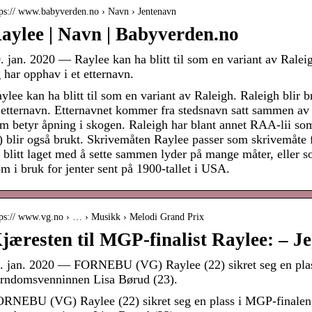
tps:// www.babyverden.no › Navn › Jentenavn
aylee | Navn | Babyverden.no
. jan. 2020 — Raylee kan ha blitt til som en variant av Ralei
 har opphav i et etternavn.
ylee kan ha blitt til som en variant av Raleigh. Raleigh blir 
 etternavn. Etternavnet kommer fra stedsnavn satt sammen av 
m betyr åpning i skogen. Raleigh har blant annet RAA-lii so
i) blir også brukt. Skrivemåten Raylee passer som skrivemåte f
 blitt laget med å sette sammen lyder på mange måter, eller 
m i bruk for jenter sent på 1900-tallet i USA.
tps:// www.vg.no › … › Musikk › Melodi Grand Prix
jæresten til MGP-finalist Raylee: – J
. jan. 2020 — FORNEBU (VG) Raylee (22) sikret seg en plass
rndomsvenninnen Lisa Børud (23).
RNEBU (VG) Raylee (22) sikret seg en plass i MGP-finalen, 