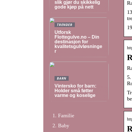
slik gjør du skikkelig
Ra
gode kjøp på nett
13
tr
TRENDER
19
Utforsk
Flottegulve.no – Din
destinasjon for
kvalitetsgulvløsninge
ht
r
R
Ra
5.
BARN
Ro
Vintersko for barn:
Holder små føtter
Tr
varme og koselige
be
Familie
htt
Baby
R