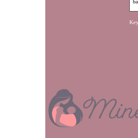
ba
Key