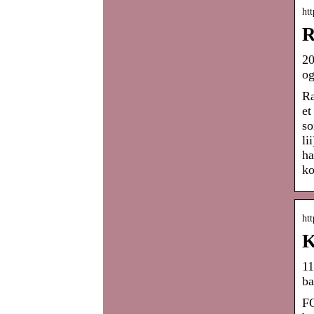
ht
R
20
og
Ra
et
so
li
ha
ko
ht
K
11
ba
FO