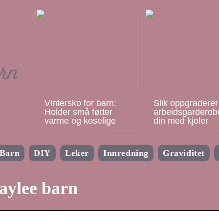
Vintersko for barn:
Slik oppgraderer
Holder små føtter
arbeidsgarderob
varme og koselige
din med kjoler
Barn
DIY
Leker
Innredning
Graviditet
aylee barn