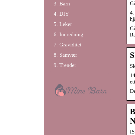
Gö
Barn
4.
DIY
hj
Leker
Gö
Innredning
Ra
Graviditet
S
Samvær
Trender
Sk
14
et
De
B
N
IS