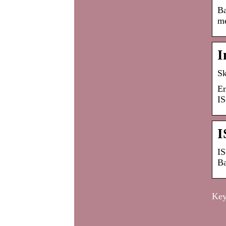
Ba
me
I
Sk
En
IS
I
IS
Ba
Key