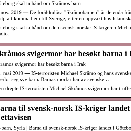
teborg skal ta hånd om Skråmos barn
 nov. 2019 — De föräldralösa ”Skråmobarnen” är de enda från 
älp att komma hem till Sverige, efter en uppväxt hos Islamis
teborg skal ta hånd om den svensk-norske IS-krigeren Michae
dio.
kråmos svigermor har besøkt barna i 
råmos svigermor har besøkt barna i Irak
. mai 2019 — IS-terroristen Michael Skråmo og hans svenske 
terlot seg syv barn. Barnas morfar har av svenske …
n drepte IS-terroristen Michael Skråmos svigermor har truffet
arna til svensk-norsk IS-kriger landet
ettavisen
-barn, Syria | Barna til svensk-norsk IS-kriger landet i Göteb