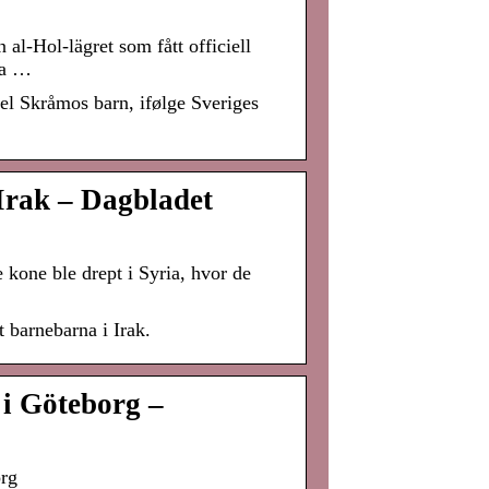
al-Hol-lägret som fått officiell
ka …
l Skråmos barn, ifølge Sveriges
Irak – Dagbladet
kone ble drept i Syria, hvor de
 barnebarna i Irak.
 i Göteborg –
org