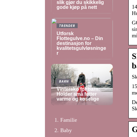
slik gjør du skikkelig
14
gode kjøp på nett
Hu
GÖ
TRENDER
si
Utforsk
mi
Flottegulve.no – Din
destinasjon for
kvalitetsgulvløsninge
r
S
b
Sk
BARN
15
Vintersko for barn:
me
Holder små føtter
varme og koselige
De
Sk
Familie
G
Baby