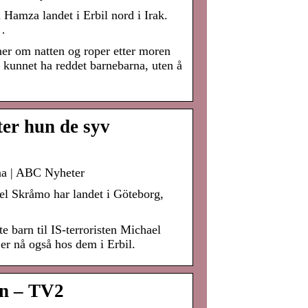
amza landet i Erbil nord i Irak.
…
 om natten og roper etter moren
e kunnet ha reddet barnebarna, uten å
ter hun de syv
rna | ABC Nyheter
el Skråmo har landet i Göteborg,
e barn til IS-terroristen Michael
er nå også hos dem i Erbil.
rn – TV2