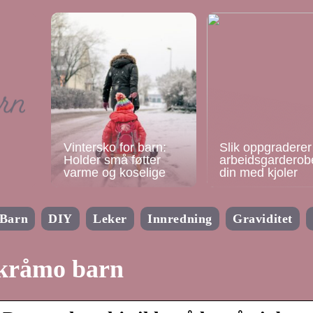
Vintersko for barn:
Slik oppgraderer
Holder små føtter
arbeidsgarderob
varme og koselige
din med kjoler
Barn
DIY
Leker
Innredning
Graviditet
kråmo barn