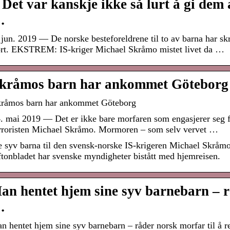
 Det var kanskje ikke så lurt å gi dem 
…
 jun. 2019 — De norske besteforeldrene til to av barna har skr
rt. EKSTREM: IS-kriger Michael Skråmo mistet livet da …
kråmos barn har ankommet Göteborg 
råmos barn har ankommet Göteborg
. mai 2019 — Det er ikke bare morfaren som engasjerer seg for
rroristen Michael Skråmo. Mormoren – som selv vervet …
 syv barna til den svensk-norske IS-krigeren Michael Skråmo
tonbladet har svenske myndigheter bistått med hjemreisen.
an hentet hjem sine syv barnebarn – r
…
n hentet hjem sine syv barnebarn – råder norsk morfar til å re