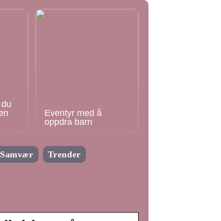
 du
en
Eventyr med å
oppdra barn
Samvær
Trender