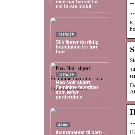
–
over når barnet får
sin første mobil
6.
hø
TRENDER
Slik finner du riktig
foundation for tørr
S
hud
Sk
14
TRENDER
te
Neo Noir skjørt:
De
Feminine favoritter
Af
som løfter
garderoben
H
BARN
Ha
Instrumenter til barn –