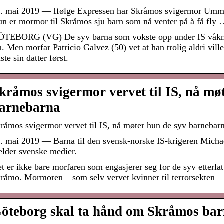
. mai 2019 — Ifølge Expressen har Skråmos svigermor Umm H
n er mormor til Skråmos sju barn som nå venter på å få fly 
TEBORG (VG) De syv barna som vokste opp under IS våkner
n. Men morfar Patricio Galvez (50) vet at han trolig aldri vill
ste sin datter først.
kråmos svigermor vervet til IS, nå mø
arnebarna
råmos svigermor vervet til IS, nå møter hun de syv barneba
. mai 2019 — Barna til den svensk-norske IS-krigeren Micha
lder svenske medier.
t er ikke bare morfaren som engasjerer seg for de syv etterlatt
råmo. Mormoren – som selv vervet kvinner til terrorsekten – 
öteborg skal ta hånd om Skråmos ba