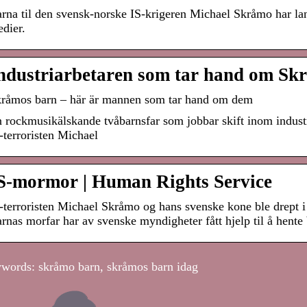
rna til den svensk-norske IS-krigeren Michael Skråmo har la
dier.
ndustriarbetaren som tar hand om Sk
råmos barn – här är mannen som tar hand om dem
 rockmusikälskande tvåbarnsfar som jobbar skift inom indust
-terroristen Michael
S-mormor | Human Rights Service
-terroristen Michael Skråmo og hans svenske kone ble drept i 
rnas morfar har av svenske myndigheter fått hjelp til å hente
words: skråmo barn, skråmos barn idag