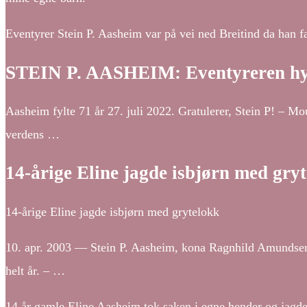
Eventyrer Stein P. Aasheim var på vei ned Breitind da han fa
STEIN P. AASHEIM: Eventyreren hylle
Aasheim fylte 71 år 27. juli 2022. Gratulerer, Stein P! – Moun
verdens …
14-årige Eline jagde isbjørn med gry
14-årige Eline jagde isbjørn med grytelokk
10. apr. 2003 — Stein P. Aasheim, kona Ragnhild Amundsen o
helt år. – …
14 år gamle Eline Aasheim tok saken i egne hender og jagd