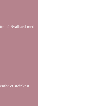
ytte på Svalbard med
enfor et steinkast