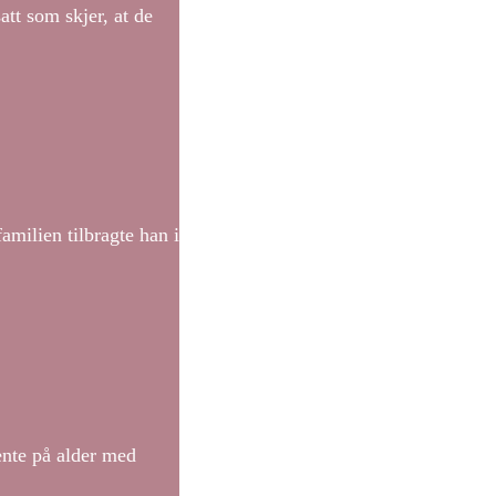
att som skjer, at de
milien tilbragte han i
ente på alder med