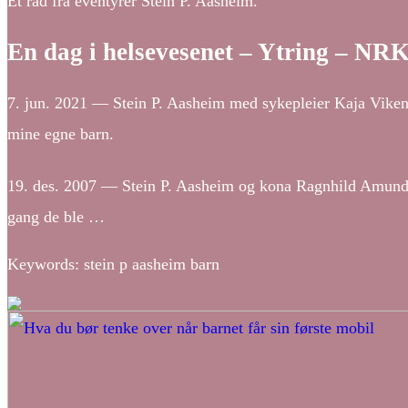
Et råd fra eventyrer Stein P. Aasheim.
En dag i helsevesenet – Ytring – NR
7. jun. 2021 — Stein P. Aasheim med sykepleier Kaja Viken.
mine egne barn.
19. des. 2007 — Stein P. Aasheim og kona Ragnhild Amundsen
gang de ble …
Keywords: stein p aasheim barn