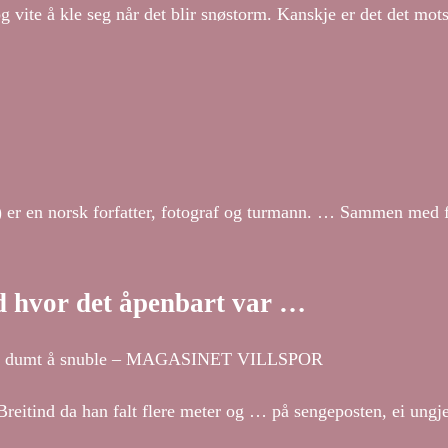
og vite å kle seg når det blir snøstorm. Kanskje er det det mots
 er en norsk forfatter, fotograf og turmann. … Sammen med fa
ed hvor det åpenbart var …
rt var dumt å snuble – MAGASINET VILLSPOR
reitind da han falt flere meter og … på sengeposten, ei ungj