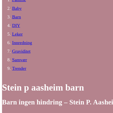
Baby
Barn
DIY
Leker
Innredning
Graviditet
Samvær
Trender
Stein p aasheim barn
Barn ingen hindring – Stein P. Aashe