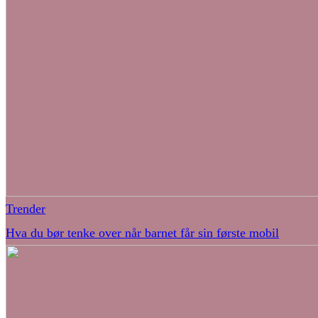
Trender
Hva du bør tenke over når barnet får sin første mobil