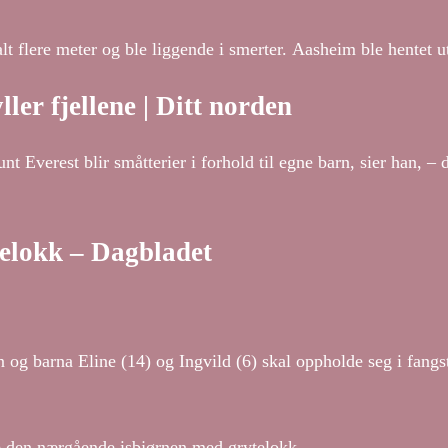
lt flere meter og ble liggende i smerter. Aasheim ble hentet u
r fjellene | Ditt norden
t Everest blir småtterier i forhold til egne barn, sier han, – d
telokk – Dagbladet
g barna Eline (14) og Ingvild (6) skal oppholde seg i fangst
e den nærgående isbjørnen med grytelokk.