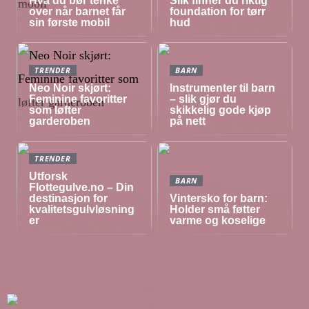
Hva du bør tenke
Slik finner du riktig
over når barnet får
foundation for tørr
sin første mobil
hud
TRENDER
BARN
Neo Noir skjørt:
Instrumenter til barn
Feminine favoritter
– slik gjør du
som løfter
skikkelig gode kjøp
garderoben
på nett
TRENDER
Utforsk
BARN
Flottegulve.no – Din
destinasjon for
Vintersko for barn:
kvalitetsgulvløsning
Holder små føtter
er
varme og koselige