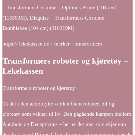
– Transformers Costume – Optimus Prime (104 cm)
(116309M), Disguise – Transformers Costume –
Bumblebee (104 cm) (116319M)
https:// lekekassen.no › merker › transformers
Transformers roboter og kjøretøy –
Lekekassen
Transformers roboter og kjøretøy
Ta del i den actionfylte verden blant roboter, bil og
kjøretøy som våkner til liv. Den pågående kampen mellom
Autobots og Decepticons – her er det mer som skjer enn
det du kan se! Bli med Transformers på nye eventyr der de