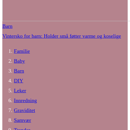
Barn
Vintersko for barn: Holder små føtter varme og koselige
Familie
Baby
Barn
DIY
Leker
Innredning
Graviditet
Samvær
Trender