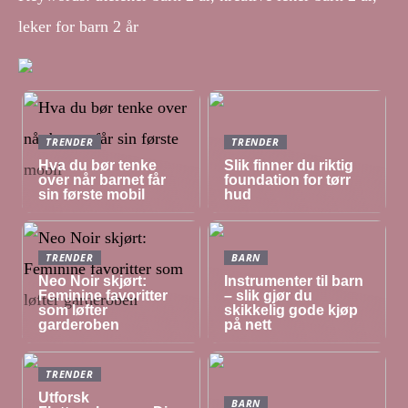
leker for barn 2 år
TRENDER
TRENDER
Hva du bør tenke
Slik finner du riktig
over når barnet får
foundation for tørr
sin første mobil
hud
TRENDER
BARN
Neo Noir skjørt:
Instrumenter til barn
Feminine favoritter
– slik gjør du
som løfter
skikkelig gode kjøp
garderoben
på nett
TRENDER
Utforsk
BARN