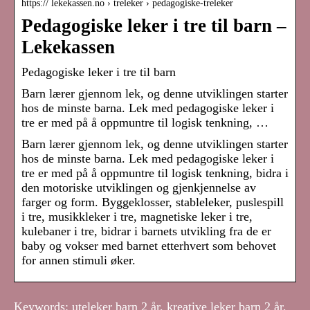
https:// lekekassen.no › treleker › pedagogiske-treleker
Pedagogiske leker i tre til barn –
Lekekassen
Pedagogiske leker i tre til barn
Barn lærer gjennom lek, og denne utviklingen starter
hos de minste barna. Lek med pedagogiske leker i
tre er med på å oppmuntre til logisk tenkning, …
Barn lærer gjennom lek, og denne utviklingen starter
hos de minste barna. Lek med pedagogiske leker i
tre er med på å oppmuntre til logisk tenkning, bidra i
den motoriske utviklingen og gjenkjennelse av
farger og form. Byggeklosser, stableleker, puslespill
i tre, musikkleker i tre, magnetiske leker i tre,
kulebaner i tre, bidrar i barnets utvikling fra de er
baby og vokser med barnet etterhvert som behovet
for annen stimuli øker.
Keywords: uteleker barn 2 år, kreative leker barn 2 år,