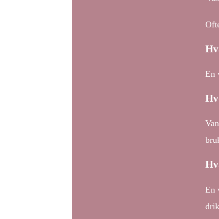
Oft
Hv
En 
Hv
Van
bru
Hv
En 
dri