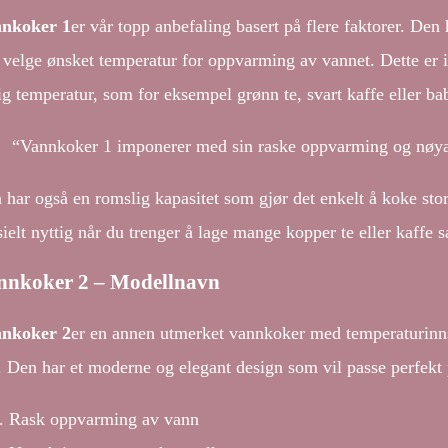
nkoker 1
er vår topp anbefaling basert på flere faktorer. Den
 velge ønsket temperatur for oppvarming av vannet. Dette er ide
tig temperatur, som for eksempel grønn te, svart kaffe eller b
“Vannkoker 1 imponerer med sin raske oppvarming og nøyak
 har også en romslig kapasitet som gjør det enkelt å koke st
ielt nyttig når du trenger å lage mange kopper te eller kaffe s
nnkoker 2 – Modellnavn
nkoker 2
er en annen utmerket vannkoker med temperaturinnst
t. Den har et moderne og elegant design som vil passe perfekt 
Rask oppvarming av vann