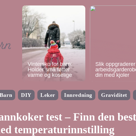
Vintersko for barn:
Slik oppgraderer
Holder små føtter
arbeidsgarderob
varme og koselige
din med kjoler
Barn
DIY
Leker
Innredning
Graviditet
annkoker test – Finn den bes
ed temperaturinnstilling