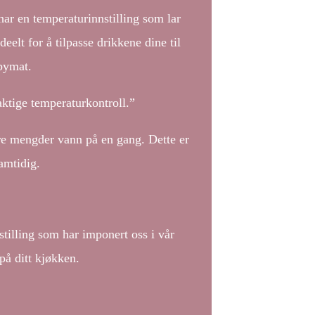
 har en temperaturinnstilling som lar
elt for å tilpasse drikkene dine til
abymat.
tige temperaturkontroll.”
ore mengder vann på en gang. Dette er
amtidig.
illing som har imponert oss i vår
på ditt kjøkken.