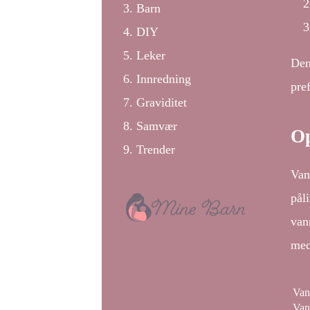
Barn
DIY
Leker
Den
Innredning
pre
Graviditet
Samvær
O
Trender
Van
pål
van
med
Van
Van