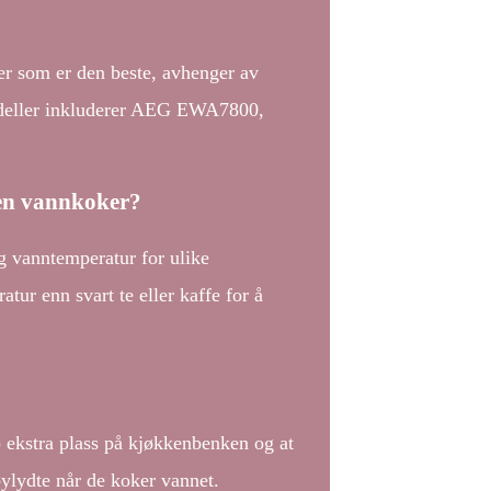
er som er den beste, avhenger av
odeller inkluderer AEG EWA7800,
 en vannkoker?
g vanntemperatur for ulike
tur enn svart te eller kaffe for å
ekstra plass på kjøkkenbenken og at
ylydte når de koker vannet.