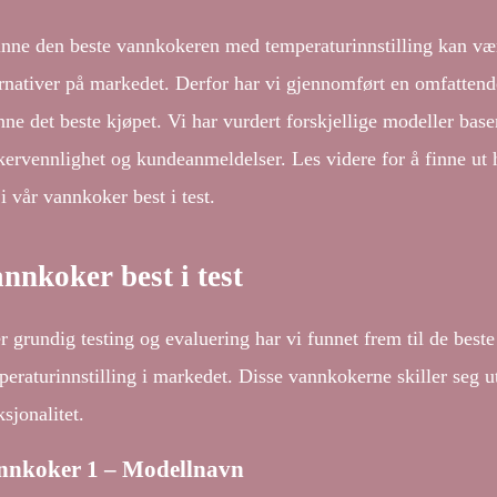
inne den beste vannkokeren med temperaturinnstilling kan væ
ernativer på markedet. Derfor har vi gjennomført en omfattend
nne det beste kjøpet. Vi har vurdert forskjellige modeller baser
kervennlighet og kundeanmeldelser. Les videre for å finne ut
i vår vannkoker best i test.
nnkoker best i test
er grundig testing og evaluering har vi funnet frem til de bes
peraturinnstilling i markedet. Disse vannkokerne skiller seg ut
sjonalitet.
nnkoker 1 – Modellnavn