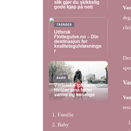
slik gjør du skikkelig
gode kjøp på nett
Van
deg
TRENDER
rik
Utforsk
Flottegulve.no – Din
destinasjon for
kvalitetsgulvløsninge
r
Den
spes
BARN
Va
Vintersko for barn:
Holder små føtter
varme og koselige
Van
tes
Familie
Baby