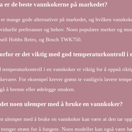
a er de beste vannkokerne på markedet?
 er mange gode alternativer på markedet, og hvilken vannkok
ividuelle preferanser og behov. Noen populære merker og m
sell Hobbs Retro, og Bosch TWK750.
rfor er det viktig med god temperaturkontroll i
 temperaturkontroll i en vannkoker er viktig for å oppnå rikti
kkevarer. For eksempel krever grønn te vanligvis lavere tempera
gå å brenne eller ødelegge smaken.
 det noen ulemper med å bruke en vannkoker?
n ulemper med å bruke en vannkoker kan være at den tar opp 
 trenger strøm for å fungere. Noen modeller kan også være hø