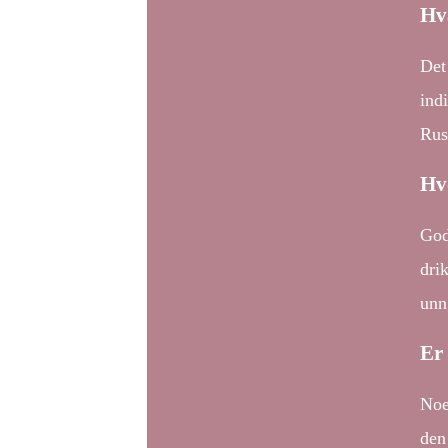
Hv
Det
ind
Rus
Hvo
God
dri
unn
Er
Noe
den