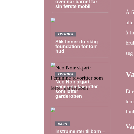
over når barnet får
sin første mobil
Å f
alt
å fi
TRENDER
Slik finner du riktig
bru
foundation for tørr
hud
seg 
Va
TRENDER
Neo Noir skjørt:
Feminine favoritter
Ett
som løfter
garderoben
tem
funk
BARN
Va
Instrumenter til barn –