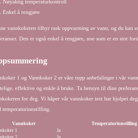
Nøyaktig temperaturkontroll
Enkel å rengjøre
ne vannkokeren tilbyr rask oppvarming av vann, og du kan enk
feranser. Den er også enkel å rengjøre, noe som er en stor for
ppsummering
nkoker 1 og Vannkoker 2 er våre topp anbefalinger i vår vann
itelige, effektive og enkle å bruke. Ta hensyn til dine prefera
nkokeren for deg. Vi håper vår vannkoker test har hjulpet de
 temperaturinnstilling.
Vannkoker
Temperaturinnstilling
nkoker 1
Ja
nkoker 2
Ja