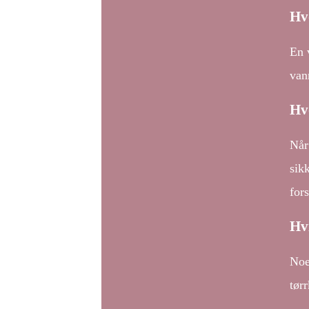
Hv
En 
van
Hv
Når
sik
fors
Hvi
Noe
tør