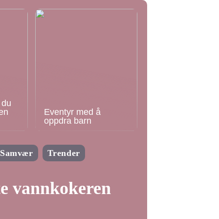
 du
en
Eventyr med å
oppdra barn
Samvær
Trender
te vannkokeren