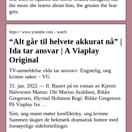
the more she learns about him, the greater the fear
gets.
https:// www.youtube.com › watch
“Alt går til helvete akkurat nå” |
Ida tar ansvar | A Viaplay
Original
TV-anmeldelse «Ida tar ansvar»: Engstelig, ung
kvinne søker – VG
31. jan. 2022 — fl. Basert på en roman av Kjersti
Halvorsen Manus: Ole Marius Araldsen, Rikke
Gregersen, Øyvind Holtmon Regi: Rikke Gregersen
På Viaplay fra …
Sint, ung mann møter konfliktsky, ung kvinne.
Sammen skaper de bekmørk dramatisk humor med
fornøyelige sidefortellinger.