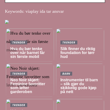
Keywords: viaplay ida tar ansvar
TRENDER
TRENDER
Hva du bør tenke
Slik finner du riktig
over når barnet får
foundation for tørr
sin første mobil
hud
TRENDER
BARN
Neo Noir skjørt:
Instrumenter til barn
Feminine favoritter
– slik gjør du
som løfter
skikkelig gode kjøp
garderoben
på nett
TRENDER