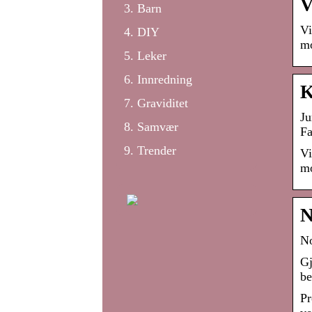
V
Barn
Vi
DIY
mo
Leker
Innredning
K
Graviditet
Ju
Samvær
Fa
Trender
Vi
mo
N
No
Gj
be
Pr