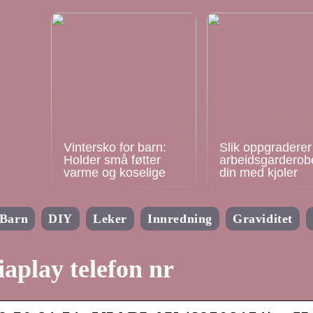
Vintersko for barn:
Slik oppgraderer
Holder små føtter
arbeidsgarderob
varme og koselige
din med kjoler
Barn
DIY
Leker
Innredning
Graviditet
iaplay telefon nr