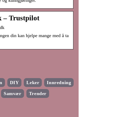
re og kunngjøringer.
 – Trustpilot
.dk
ingen din kan hjelpe mange med å ta
n
DIY
Leker
Innredning
Samvær
Trender