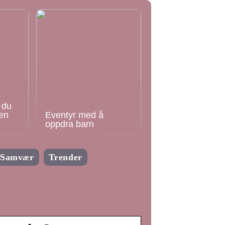
 du
en
Eventyr med å
oppdra barn
Samvær
Trender