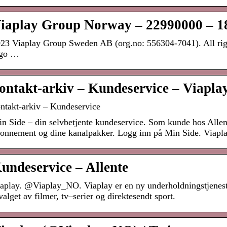
iaplay Group Norway – 22990000 – 1
23 Viaplay Group Sweden AB (org.no: 556304-7041). All righ
ogo …
ontakt-arkiv – Kundeservice – Viapla
ntakt-arkiv – Kundeservice
n Side – din selvbetjente kundeservice. Som kunde hos Allent
onnement og dine kanalpakker. Logg inn på Min Side. Viap
undeservice – Allente
aplay. @Viaplay_NO. Viaplay er en ny underholdningstjeneste
valget av filmer, tv–serier og direktesendt sport.