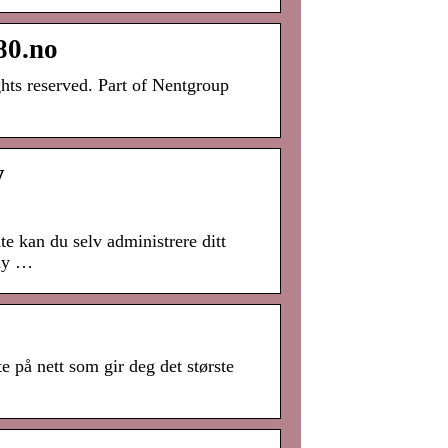
80.no
ts reserved. Part of Nentgroup
y
e kan du selv administrere ditt
lay …
 på nett som gir deg det største