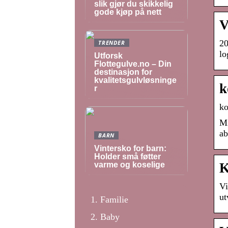
slik gjør du skikkelig
gode kjøp på nett
V
20
TRENDER
l
Utforsk
Flottegulve.no – Din
destinasjon for
kvalitetsgulvløsninge
k
r
ko
Mi
ab
BARN
Vintersko for barn:
Holder små føtter
varme og koselige
K
Vi
ut
Familie
Baby