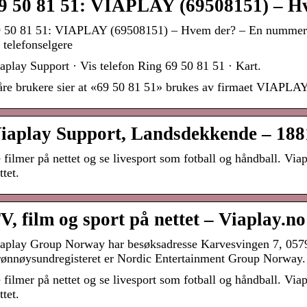
9 50 81 51: VIAPLAY (69508151) – H
 50 81 51: VIAPLAY (69508151) – Hvem der? – En nummeropp
 telefonselgere
aplay Support · Vis telefon Ring 69 50 81 51 · Kart.
re brukere sier at «69 50 81 51» brukes av firmaet VIAPLA
iaplay Support, Landsdekkende – 188
 filmer på nettet og se livesport som fotball og håndball. Via
ttet.
V, film og sport på nettet – Viaplay.no
aplay Group Norway har besøksadresse Karvesvingen 7, 0579
ønnøysundregisteret er Nordic Entertainment Group Norway.
 filmer på nettet og se livesport som fotball og håndball. Via
ttet.