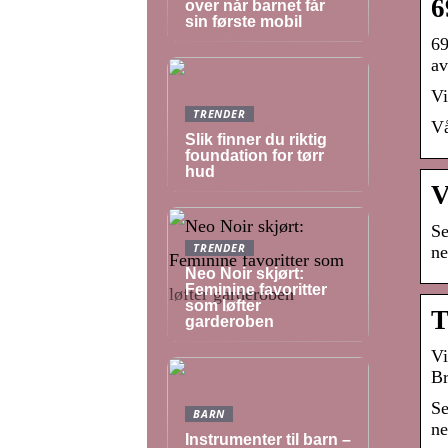
6
over når barnet får
sin første mobil
69
av
Vi
TRENDER
Vå
Slik finner du riktig
foundation for tørr
hud
V
Se
TRENDER
ne
Neo Noir skjørt:
Feminine favoritter
som løfter
T
garderoben
Vi
Br
Se
BARN
ne
Instrumenter til barn –