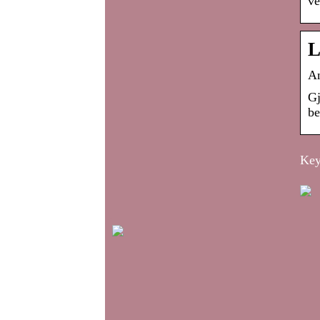
ve
L
An
Gj
be
Key