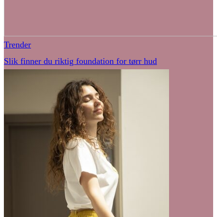
Trender
Slik finner du riktig foundation for tørr hud