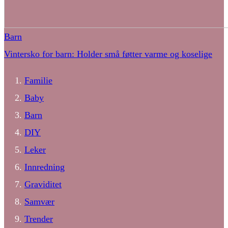
Barn
Vintersko for barn: Holder små føtter varme og koselige
Familie
Baby
Barn
DIY
Leker
Innredning
Graviditet
Samvær
Trender