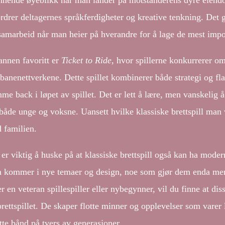
nnende øyeblikk når man lander på motstanderens dyre eie
ordrer deltagernes språkferdigheter og kreative tenkning. Det 
samarbeid når man heier på hverandre for å lage de mest imp
annen favoritt er
Ticket to Ride
, hvor spillerne konkurrerer o
banenettverkene. Dette spillet kombinerer både strategi og flak
me back i løpet av spillet. Det er lett å lære, men vanskelig 
både unge og voksne. Uansett hvilke klassiske brettspill man ve
 familien.
 er viktig å huske på at klassiske brettspill også kan ha mode
 kommer i nye temaer og design, noe som gjør dem enda mer t
r en veteran spillespiller eller nybegynner, vil du finne at dis
rettspillet. De skaper flotte minner og opplevelser som varer l
tte bånd på tvers av generasjoner.