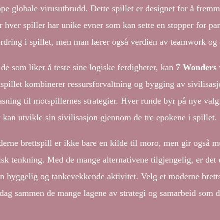
ppe globale virusutbrudd. Dette spillet er designet for å frem
r hver spiller har unike evner som kan sette en stopper for 
ordring i spillet, men man lærer også verdien av teamwork og 
 de som liker å teste sine logiske ferdigheter, kan
7 Wonders
tspillet kombinerer ressursforvaltning og bygging av sivilisas
pasning til motspillernes strategier. Hver runde byr på nye val
 kan utvikle sin sivilisasjon gjennom de tre epokene i spillet.
erne brettspill er ikke bare en kilde til moro, men gir også m
isk tenkning. Med de mange alternativene tilgjengelig, er det 
 en hyggelig og tankevekkende aktivitet. Velg et moderne brett
dag sammen de mange lagene av strategi og samarbeid som dis