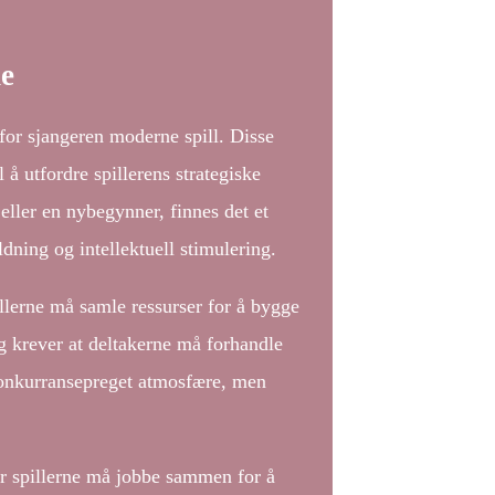
ne
nfor sjangeren moderne spill. Disse
 å utfordre spillerens strategiske
eller en nybegynner, finnes det et
dning og intellektuell stimulering.
illerne må samle ressurser for å bygge
og krever at deltakerne må forhandle
konkurransepreget atmosfære, men
er spillerne må jobbe sammen for å