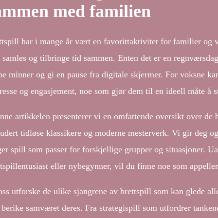
ammen med familien
tspill har i mange år vært en favorittaktivitet for familier og
å samles og tilbringe tid sammen. Enten det er en regnværsdag e
pe minner og gi en pause fra digitale skjermer. For voksne kan 
eresse og engasjement, noe som gjør dem til en ideell måte å 
enne artikkelen presenterer vi en omfattende oversikt over de b
ludert tidløse klassikere og moderne mesterverk. Vi gir deg og
ger spill som passer for forskjellige grupper og situasjoner. U
ttspillentusiast eller nybegynner, vil du finne noe som appelle
oss utforske de ulike sjangrene av brettspill som kan glede al
 berike samværet deres. Fra strategispill som utfordrer tanken