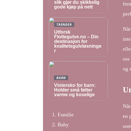
slik gjør du skikkelig
fre
gode kjøp på nett
perf
TRENDER
Når
Utforsk
Flottegulve.no – Din
int
destinasjon for
kvalitetsgulvløsninge
elle
r
oss
og 
BARN
Vintersko for barn:
Un
Holder små føtter
varme og koselige
Når 
Familie
en p
Baby
som 