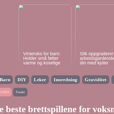
Vintersko for barn:
Slik oppgraderer
Holder små føtter
arbeidsgarderob
varme og koselige
din med kjoler
Barn
DIY
Leker
Innredning
Graviditet
12/2025
Trender
e beste brettspillene for voks