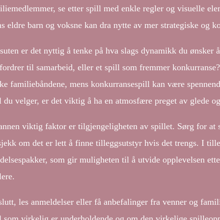
iliemedlemmer, se etter spill med enkle regler og visuelle el
s eldre barn og voksne kan dra nytte av mer strategiske og ko
suten er det nyttig å tenke på hva slags dynamikk du ønsker å 
fordrer til samarbeid, eller et spill som fremmer konkurranse
rke familiebåndene, mens konkurransespill kan være spennend
l du velger, er det viktig å ha en atmosfære preget av glede o
nnen viktig faktor er tilgjengeligheten av spillet. Sørg for at s
jekk om det er lett å finne tilleggsutstyr hvis det trengs. I ti
idelsespakker, som gir muligheten til å utvide opplevelsen ette
lere.
slutt, les anmeldelser eller få anbefalinger fra venner og fami
ll som virkelig er underholdende og om den virkelige spilleopp