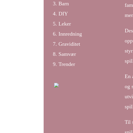
Barn
fam
DIY
men
Leker
Des
Innredning
opp
Graviditet
sty
Samvær
spil
Trender
En a
og s
utv
spil
Til 
spi