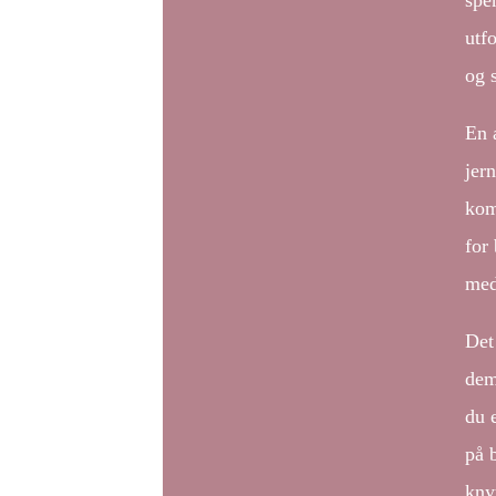
spe
utf
og 
En 
jern
kom
for 
med
Det
dem
du e
på b
kny