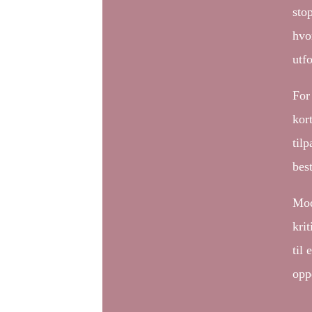
sto
hvo
utf
For
kor
til
best
Mod
krit
til
opp