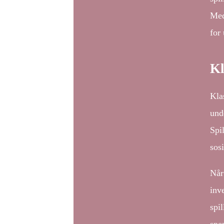
Med
for
Kl
Klas
und
Spi
sos
Når
inv
spi