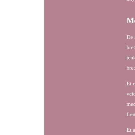
Mo
De 
bret
ten
bre
Et 
vei
med
fre
Et 