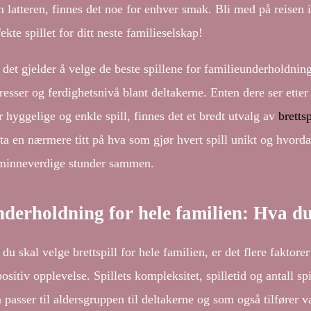
m latteren, finnes det noe for enhver smak. Bli med på reisen i
ekte spillet for ditt neste familieselskap!
 det gjelder å velge de beste spillene for familieunderholdning
eresser og ferdighetsnivå blant deltakerne. Enten dere ser ette
r hyggelige og enkle spill, finnes det et bredt utvalg av
bretts
 ta en nærmere titt på hva som gjør hvert spill unikt og hvor
minneverdige stunder sammen.
derholdning for hele familien: Hva du b
du skal velge brettspill for hele familien, er det flere faktorer
ositiv opplevelse. Spillets kompleksitet, spilletid og antall spil
passer til aldersgruppen til deltakerne og som også tilfører va