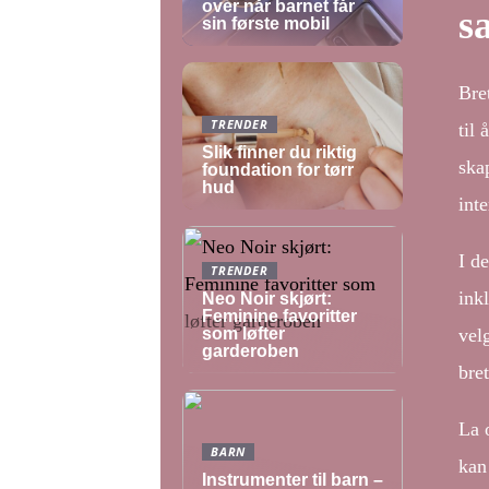
over når barnet får
s
sin første mobil
Bret
TRENDER
til 
Slik finner du riktig
ska
foundation for tørr
hud
int
I d
TRENDER
ink
Neo Noir skjørt:
Feminine favoritter
som løfter
vel
garderoben
bre
La 
BARN
kan
Instrumenter til barn –