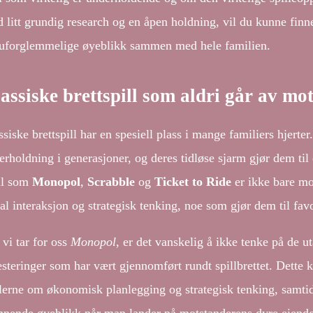
 litt grundig research og en åpen holdning, vil du kunne finne
 uforglemmelige øyeblikk sammen med hele familien.
assiske brettspill som aldri går av mo
siske brettspill har en spesiell plass i mange familiers hjerter
erholdning i generasjoner, og deres tidløse sjarm gjør dem til 
ll som
Monopol
,
Scrabble
og
Ticket to Ride
er ikke bare m
ial interaksjon og strategisk tenking, noe som gjør dem til fav
 vi tar for oss
Monopol
, er det vanskelig å ikke tenke på de u
esteringer som har vært gjennomført rundt spillbrettet. Dette k
llerne om økonomisk planlegging og strategisk tenking, samtid