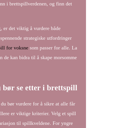
nn i brettspillverdenen, og finn det
, er det viktig å vurdere både
r spennende strategiske utfordringer
pill for voksne
som passer for alle. La
dan de kan bidra til å skape morsomme
ør se etter i brettspill
 du bør vurdere for å sikre at alle får
lere er viktige kriterier. Velg et spill
riasjon til spillkveldene. For yngre