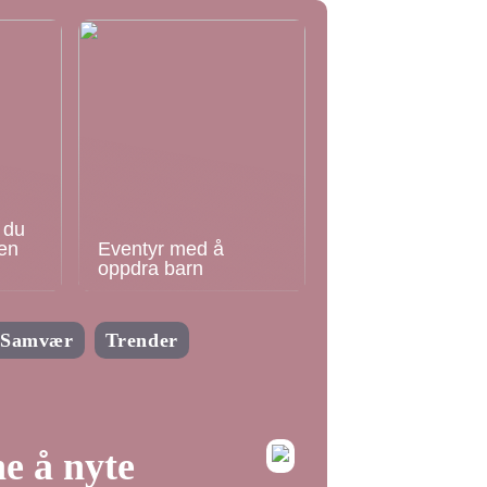
 du
en
Eventyr med å
oppdra barn
Samvær
Trender
ne å nyte