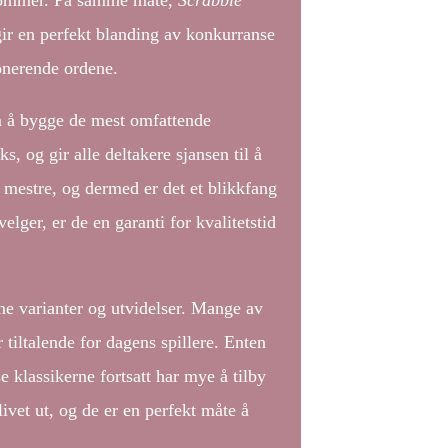
ndommer. På samme måte,
Scrabble
gir en perfekt blanding av konkurranse
onerende ordene.
m å bygge de mest omfattende
s, og gir alle deltakere sjansen til å
å mestre, og dermed er det et blikkfang
lger, er de en garanti for kvalitetstid
rne varianter og utvidelser. Mange av
iltalende for dagens spillere. Enten
se klassikerne fortsatt har mye å tilby
ivet ut, og de er en perfekt måte å