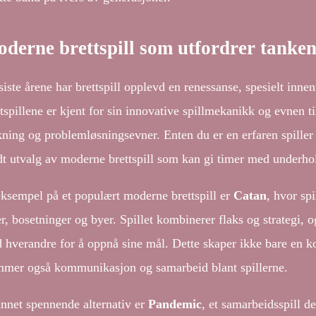
derne brettspill som utfordrer tanke
siste årene har brettspill opplevd en renessanse, spesielt inne
tspillene er kjent for sin innovative spillmekanikk og evnen til
kning og problemløsningsevner. Enten du er en erfaren spiller 
dt utvalg av moderne brettspill som kan gi timer med underhol
eksempel på et populært moderne brettspill er
Catan
, hvor sp
er, bosetninger og byer. Spillet kombinerer flaks og strategi, 
 hverandre for å oppnå sine mål. Dette skaper ikke bare en 
mmer også kommunikasjon og samarbeid blant spillerne.
annet spennende alternativ er
Pandemic
, et samarbeidsspill d