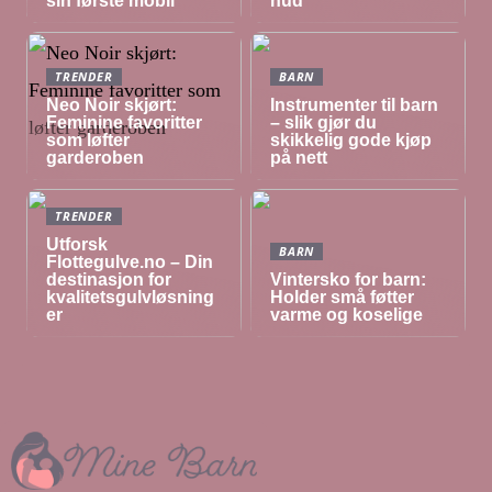
sin første mobil
hud
TRENDER
BARN
Neo Noir skjørt:
Instrumenter til barn
Feminine favoritter
– slik gjør du
som løfter
skikkelig gode kjøp
garderoben
på nett
TRENDER
Utforsk
BARN
Flottegulve.no – Din
destinasjon for
Vintersko for barn:
kvalitetsgulvløsning
Holder små føtter
er
varme og koselige