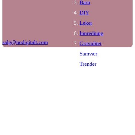
Barn
DIY
Leker
Innredning
salg@nodigitalt.com
Graviditet
Samvær
Trender